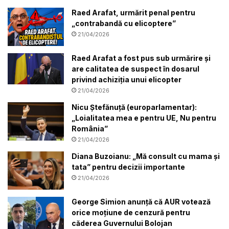
Raed Arafat, urmărit penal pentru
„contrabandă cu elicoptere”
21/04/2026
Raed Arafat a fost pus sub urmărire și
are calitatea de suspect în dosarul
privind achiziția unui elicopter
21/04/2026
Nicu Ștefănuță (europarlamentar):
„Loialitatea mea e pentru UE, Nu pentru
România”
21/04/2026
Diana Buzoianu: „Mă consult cu mama și
tata” pentru decizii importante
21/04/2026
George Simion anunță că AUR votează
orice moțiune de cenzură pentru
căderea Guvernului Bolojan