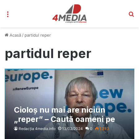
Meniu
C
Acasă
/
partidul reper
partidul reper
Cioloș nu mai are niciun
„reper” – Caută oameni pe
Bestjobs pentru alegerile din
Redacția 4media.info
13/02/2024
0
1.243
iunie