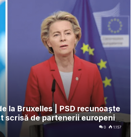
r de la Bruxelles | PSD recunoaște
st scrisă de partenerii europeni
0
1.157