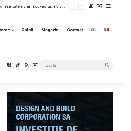
Log In
Articol aleat
Sidebar
Finanțarea campaniei lui Nicușor Dan, în vizorul Parchetului General. Cheltuieli electorale a căror realitate nu ar fi dovedită, inclusiv sondaje
terne
Opinii
Magazin
Contact
Facebook
TikTok
RSS
Articol aleatoriu
Caută