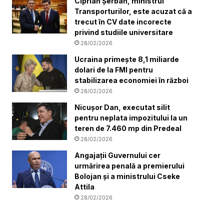
Ciprian Șerban, ministrul
Transporturilor, este acuzat că a
trecut în CV date incorecte
privind studiile universitare
28/02/2026
Ucraina primește 8,1 miliarde
dolari de la FMI pentru
stabilizarea economiei în război
28/02/2026
Nicușor Dan, executat silit
pentru neplata impozitului la un
teren de 7.460 mp din Predeal
28/02/2026
Angajații Guvernului cer
urmărirea penală a premierului
Bolojan și a ministrului Cseke
Attila
28/02/2026