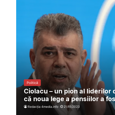
Politică
Ciolacu – un pion al liderilo
că noua lege a pensiilor a fo
Redacția 4media.info
21/11/2023