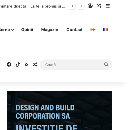
Log In
Articol aleat
Sidebar
Nicușor Dan promite că România este în deplină siguranță și nu se află sub niciun fel de amenințare directă – La fel a promis și cu TVA-ul
terne
Opinii
Magazin
Contact
Facebook
TikTok
RSS
Articol aleatoriu
Caută