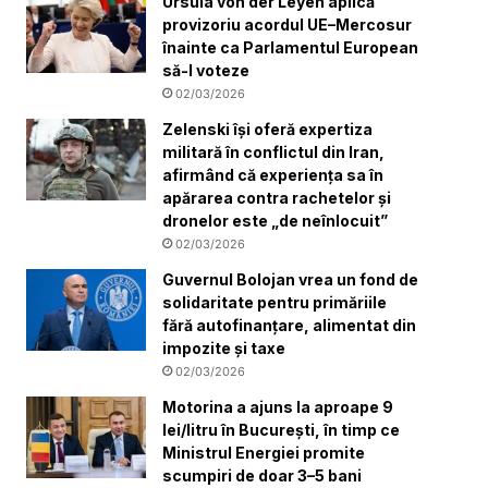
Ursula von der Leyen aplică
provizoriu acordul UE–Mercosur
înainte ca Parlamentul European
să-l voteze
02/03/2026
Zelenski își oferă expertiza
militară în conflictul din Iran,
afirmând că experiența sa în
apărarea contra rachetelor și
dronelor este „de neînlocuit”
02/03/2026
Guvernul Bolojan vrea un fond de
solidaritate pentru primăriile
fără autofinanțare, alimentat din
impozite și taxe
02/03/2026
Motorina a ajuns la aproape 9
lei/litru în București, în timp ce
Ministrul Energiei promite
scumpiri de doar 3–5 bani