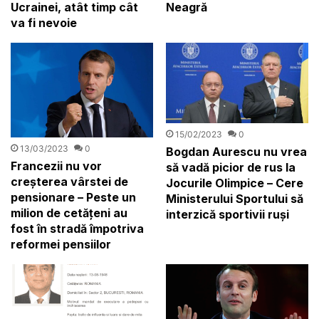
Ucrainei, atât timp cât
Neagră
va fi nevoie
15/02/2023
0
13/03/2023
0
Bogdan Aurescu nu vrea
Francezii nu vor
să vadă picior de rus la
creșterea vârstei de
Jocurile Olimpice – Cere
pensionare – Peste un
Ministerului Sportului să
milion de cetățeni au
interzică sportivii ruși
fost în stradă împotriva
reformei pensiilor