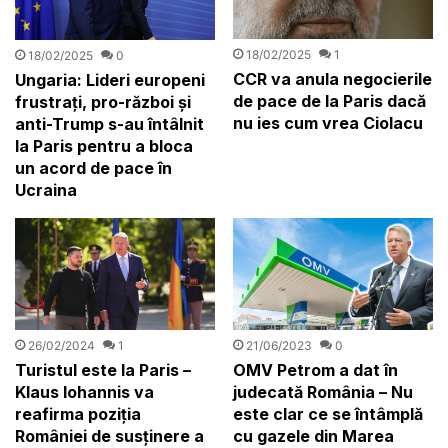
18/02/2025
1
18/02/2025
0
CCR va anula negocierile
Ungaria: Lideri europeni
de pace de la Paris dacă
frustrați, pro-război și
nu ies cum vrea Ciolacu
anti-Trump s-au întâlnit
la Paris pentru a bloca
un acord de pace în
Ucraina
26/02/2024
1
21/06/2023
0
Turistul este la Paris –
OMV Petrom a dat în
Klaus Iohannis va
judecată România – Nu
reafirma poziţia
este clar ce se întâmplă
României de susţinere a
cu gazele din Marea