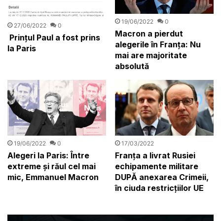
19/06/2022
0
27/06/2022
0
Macron a pierdut
Prințul Paul a fost prins
alegerile în Franța: Nu
la Paris
mai are majoritate
absolută
19/06/2022
0
17/03/2022
Alegeri la Paris: Între
Franța a livrat Rusiei
extreme și răul cel mai
echipamente militare
mic, Emmanuel Macron
DUPĂ anexarea Crimeii,
în ciuda restricțiilor UE