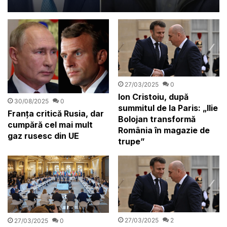
prezidențial, care să poată fi
folosit de toți demnitarii
27/03/2025
0
Ion Cristoiu, după
30/08/2025
0
summitul de la Paris: „Ilie
Franța critică Rusia, dar
Bolojan transformă
cumpără cel mai mult
România în magazie de
gaz rusesc din UE
trupe”
27/03/2025
2
27/03/2025
0