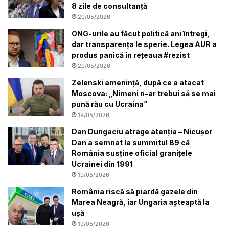
8 zile de consultanță
20/05/2026
ONG-urile au făcut politică ani întregi,
dar transparența le sperie. Legea AUR a
produs panică în rețeaua #rezist
20/05/2026
Zelenski amenință, după ce a atacat
Moscova: „Nimeni n-ar trebui să se mai
pună rău cu Ucraina”
19/05/2026
Dan Dungaciu atrage atenția – Nicușor
Dan a semnat la summitul B9 că
România susține oficial granițele
Ucrainei din 1991
19/05/2026
România riscă să piardă gazele din
Marea Neagră, iar Ungaria așteaptă la
ușă
19/05/2026