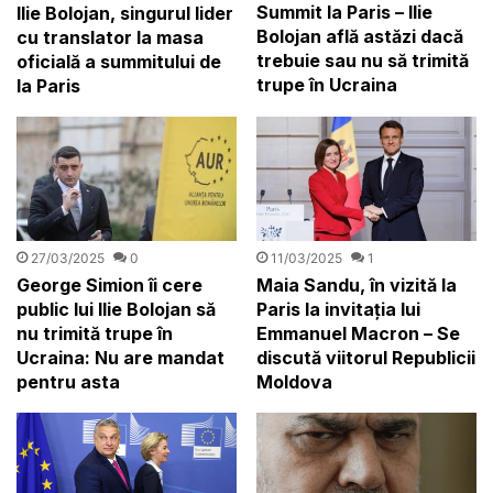
Summit la Paris – Ilie
Ilie Bolojan, singurul lider
Bolojan află astăzi dacă
cu translator la masa
trebuie sau nu să trimită
oficială a summitului de
trupe în Ucraina
la Paris
27/03/2025
0
11/03/2025
1
George Simion îi cere
Maia Sandu, în vizită la
public lui Ilie Bolojan să
Paris la invitația lui
nu trimită trupe în
Emmanuel Macron – Se
Ucraina: Nu are mandat
discută viitorul Republicii
pentru asta
Moldova