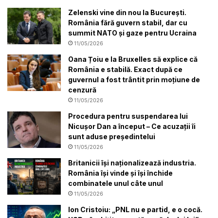
Zelenski vine din nou la București.
România fără guvern stabil, dar cu
summit NATO și gaze pentru Ucraina
11/05/2026
Oana Țoiu e la Bruxelles să explice că
România e stabilă. Exact după ce
guvernul a fost trântit prin moțiune de
cenzură
11/05/2026
Procedura pentru suspendarea lui
Nicușor Dan a început – Ce acuzații îi
sunt aduse preşedintelui
11/05/2026
Britanicii își naționalizează industria.
România își vinde și își închide
combinatele unul câte unul
11/05/2026
Ion Cristoiu: „PNL nu e partid, e o cocă.