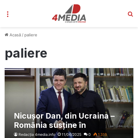
Meniu
C
Acasă
/
paliere
paliere
Nicușor Dan, din Ucraina –
România susține în
continuare Ucraina, pe toate
Redacția 4media.info
11/06/2025
0
1.315