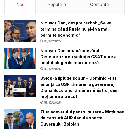
Noi
Populare
Comentarii
Nicușor Dan, despre război: „Se va
termina când Rusia nu și-l va mai
permite economic”
16/12/2025
Nicușor Dan amână adevărul –
Desecretizarea ședinței CSAT care a
anulat alegerile mai durează
16/12/2025
USR s-a lipit de scaun – Dominic Fritz
anunță că USR rămâne la guvernare,
Diana Buzoianu rămâne ministru, deși
moțiunea a trecut
15/12/2025
Ziua adevărului pentru putere – Moțiunea
de cenzură AUR decide soarta
Guvernului Bolojan