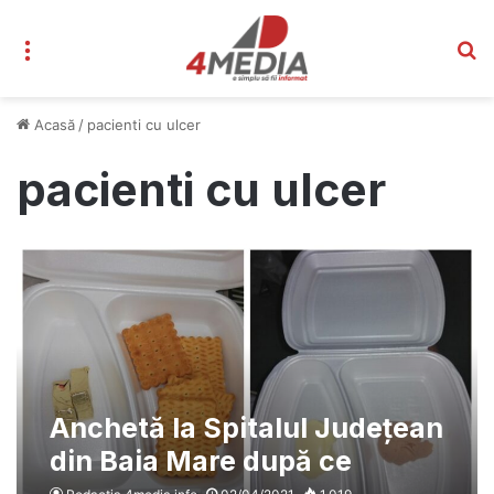
Meniu
C
Acasă
/
pacienti cu ulcer
pacienti cu ulcer
Anchetă la Spitalul Județean
din Baia Mare după ce
bolnavii de cancer erau