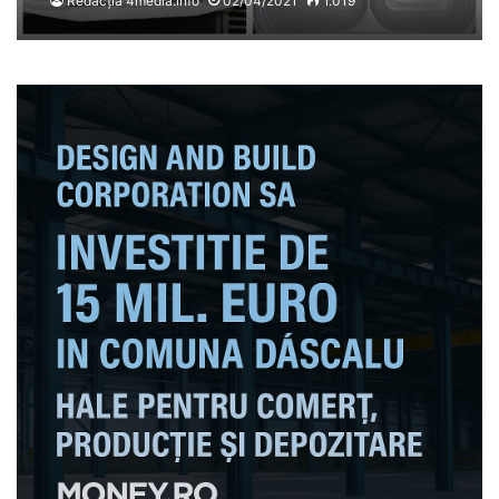
Redacția 4media.info
02/04/2021
1.019
hrăniți cu 8 lei/zi, iar
pacienții cu ulcer aveau
mâncare de 3 lei/zi