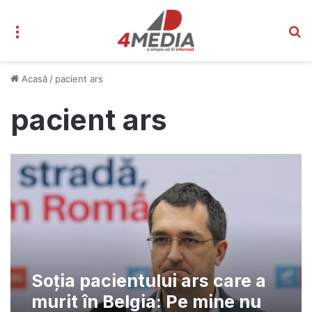
Meniu
C
Acasă
/
pacient ars
pacient ars
Soţia pacientului ars care a
murit în Belgia: Pe mine nu