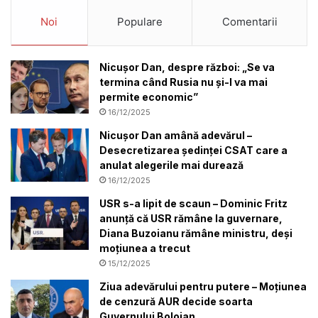
Noi
Populare
Comentarii
Nicușor Dan, despre război: „Se va
termina când Rusia nu și-l va mai
permite economic”
16/12/2025
Nicușor Dan amână adevărul –
Desecretizarea ședinței CSAT care a
anulat alegerile mai durează
16/12/2025
USR s-a lipit de scaun – Dominic Fritz
anunță că USR rămâne la guvernare,
Diana Buzoianu rămâne ministru, deși
moțiunea a trecut
15/12/2025
Ziua adevărului pentru putere – Moțiunea
de cenzură AUR decide soarta
Guvernului Bolojan