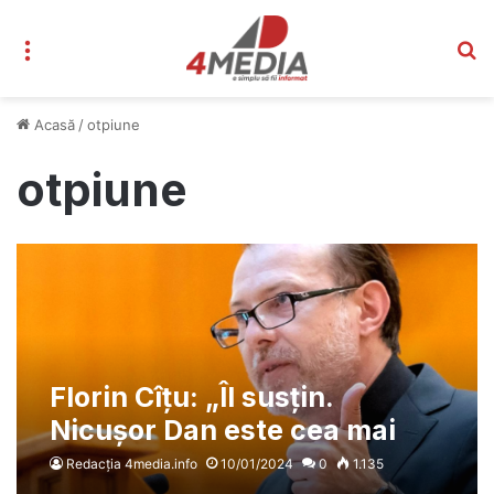
Meniu
C
Acasă
/
otpiune
otpiune
Florin Cîțu: „Îl susțin.
Nicuşor Dan este cea mai
bună opţiune pentru
Redacția 4media.info
10/01/2024
0
1.135