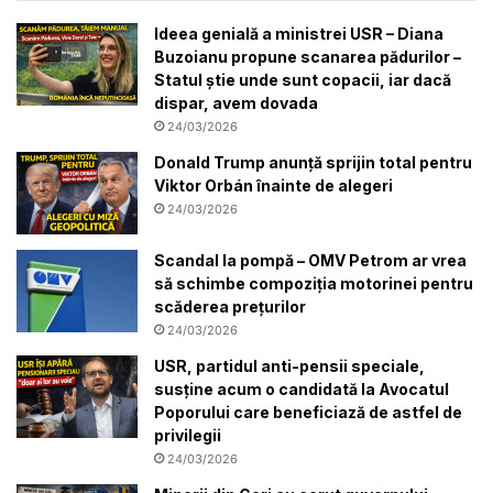
Ideea genială a ministrei USR – Diana
Buzoianu propune scanarea pădurilor –
Statul știe unde sunt copacii, iar dacă
dispar, avem dovada
24/03/2026
Donald Trump anunță sprijin total pentru
Viktor Orbán înainte de alegeri
24/03/2026
Scandal la pompă – OMV Petrom ar vrea
să schimbe compoziția motorinei pentru
scăderea prețurilor
24/03/2026
USR, partidul anti-pensii speciale,
susține acum o candidată la Avocatul
Poporului care beneficiază de astfel de
privilegii
24/03/2026