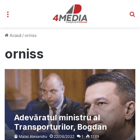
Meniu
C
Acasă
/
orniss
orniss
Adevăratul ministru al
Transporturilor, Bogdan
Mîndrescu, cercetat de ANI,
Matei Alexandru
22/06/2022
1
1.189