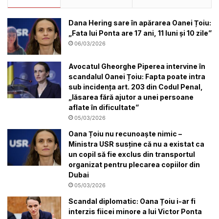
Dana Hering sare în apărarea Oanei Țoiu:
„Fata lui Ponta are 17 ani, 11 luni și 10 zile”
06/03/2026
Avocatul Gheorghe Piperea intervine în
scandalul Oanei Țoiu: Fapta poate intra
sub incidența art. 203 din Codul Penal,
„lăsarea fără ajutor a unei persoane
aflate în dificultate”
05/03/2026
Oana Țoiu nu recunoaște nimic –
Ministra USR susține că nu a existat ca
un copil să fie exclus din transportul
organizat pentru plecarea copiilor din
Dubai
05/03/2026
Scandal diplomatic: Oana Țoiu i-ar fi
interzis fiicei minore a lui Victor Ponta