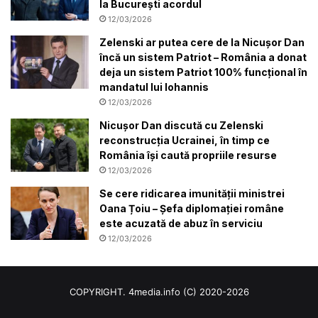
la București acordul
12/03/2026
Zelenski ar putea cere de la Nicușor Dan
încă un sistem Patriot – România a donat
deja un sistem Patriot 100% funcțional în
mandatul lui Iohannis
12/03/2026
Nicușor Dan discută cu Zelenski
reconstrucția Ucrainei, în timp ce
România își caută propriile resurse
12/03/2026
Se cere ridicarea imunității ministrei
Oana Țoiu – Șefa diplomației române
este acuzată de abuz în serviciu
12/03/2026
COPYRIGHT. 4media.info (C) 2020-2026