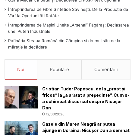
Uzina Mecanică Sadu și Decăderea Ei Post-Revoluționară
Întreprinderea de Fibre Sintetice Săvinești: De la Producție de
Vârf la Oportunități Ratăte
Întreprinderea de Mașini Unelte „Arsenal” Făgăraș: Declasarea
unei Puteri Industriale
Rafinăria Steaua Română din Câmpina și drumul său de la
măreție la decădere
Noi
Populare
Comentarii
Cristian Tudor Popescu, de la „prost și
fricos” la „a arătat a președinte”. Cum s-
a schimbat discursul despre Nicușor
Dan
12/03/2026
Gazele din Marea Neagră ar putea
ajunge în Ucraina: Nicușor Dan a semnat