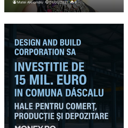
de crimă organizată, care
Matei Alexandru
01/03/2021
8
delapida bani prin
intermediul Operei Naționale
Iași și București