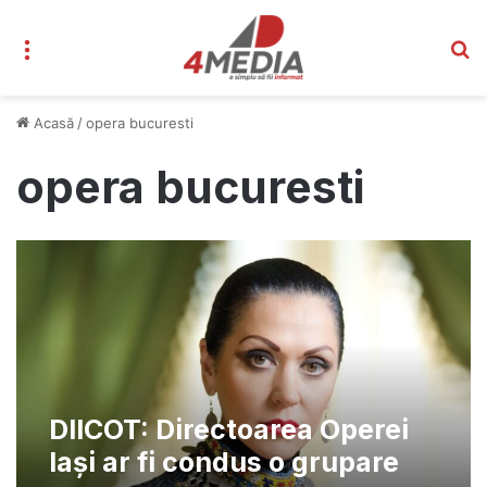
Meniu
C
Acasă
/
opera bucuresti
opera bucuresti
DIICOT: Directoarea Operei
Iași ar fi condus o grupare