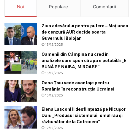
Noi
Populare
Comentarii
Ziua adevărului pentru putere – Moțiunea
de cenzură AUR decide soarta
Guvernului Bolojan
15/12/2025
Oamenii din Câmpina nu cred în
analizele care spun că apa e potabilă: „E
BUNĂ PE NAIBA, MIROASE”
15/12/2025
Oana Țoiu vede avantaje pentru
România în reconstrucția Ucrainei
15/12/2025
Elena Lasconi îl desființează pe Nicușor
Dan: „Produsul sistemului, omul rău și
răzbunător de la Cotroceni”
12/12/2025