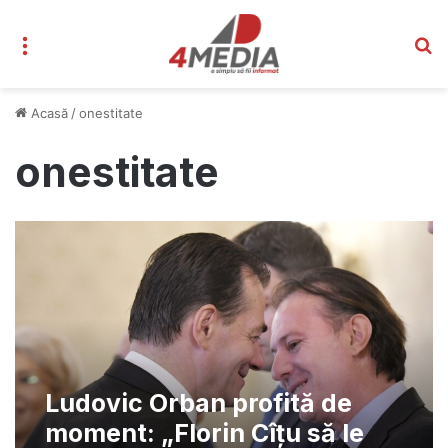
Meniu
C
Acasă
/
onestitate
onestitate
Ludovic Orban profită de
moment: „Florin Cîțu să le