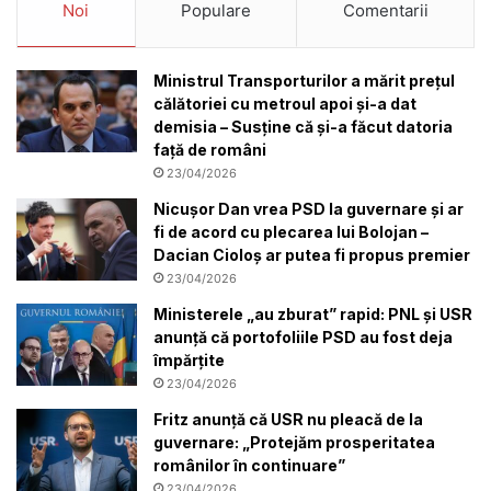
Noi
Populare
Comentarii
Ministrul Transporturilor a mărit prețul
călătoriei cu metroul apoi și-a dat
demisia – Susține că și-a făcut datoria
față de români
23/04/2026
Nicuşor Dan vrea PSD la guvernare şi ar
fi de acord cu plecarea lui Bolojan –
Dacian Cioloș ar putea fi propus premier
23/04/2026
Ministerele „au zburat” rapid: PNL și USR
anunță că portofoliile PSD au fost deja
împărțite
23/04/2026
Fritz anunță că USR nu pleacă de la
guvernare: „Protejăm prosperitatea
românilor în continuare”
23/04/2026