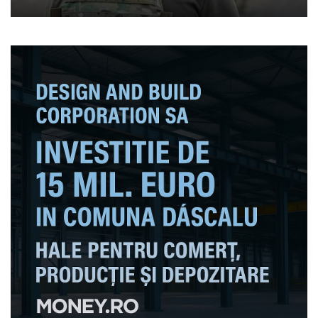
eșecului trupelor ucrainene
la Bahmut