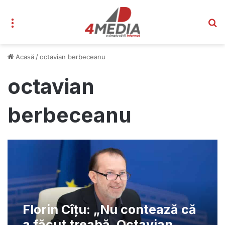
Meniu
C
Acasă
/
octavian berbeceanu
octavian
berbeceanu
Florin Cîțu: „Nu contează că
a făcut treabă. Octavian