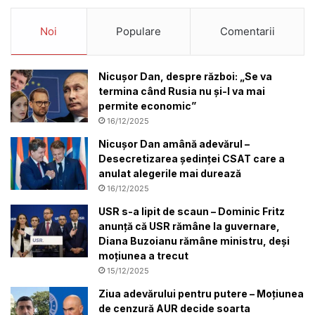
Noi
Populare
Comentarii
Nicușor Dan, despre război: „Se va
termina când Rusia nu și-l va mai
permite economic”
16/12/2025
Nicușor Dan amână adevărul –
Desecretizarea ședinței CSAT care a
anulat alegerile mai durează
16/12/2025
USR s-a lipit de scaun – Dominic Fritz
anunță că USR rămâne la guvernare,
Diana Buzoianu rămâne ministru, deși
moțiunea a trecut
15/12/2025
Ziua adevărului pentru putere – Moțiunea
de cenzură AUR decide soarta