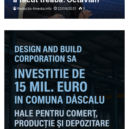
Berbeceanu este demis
Redacția 4media.info
22/09/2021
5
pentru că a pierdut sprijinul
USR-PLUS”