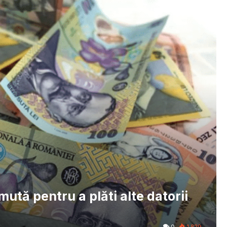
tă pentru a plăti alte datorii
0
1.829