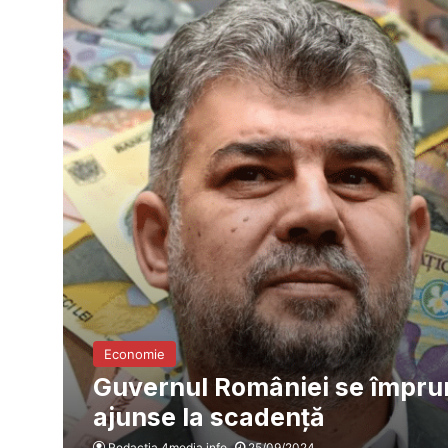
Economie
Guvernul României se împrumu
ajunse la scadență
Redacția 4media.info
25/09/2024