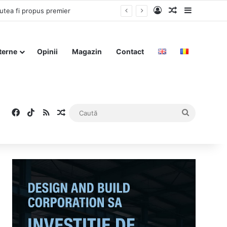
Log In
Articol aleat
Sidebar
putea fi propus premier
terne
Opinii
Magazin
Contact
Facebook
TikTok
RSS
Articol aleatoriu
Caută