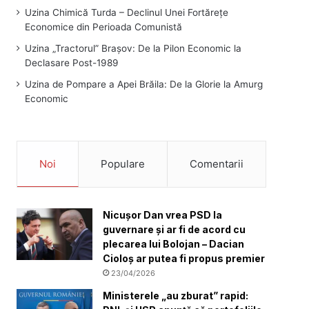
Uzina Chimică Turda – Declinul Unei Fortărețe
Economice din Perioada Comunistă
Uzina „Tractorul” Brașov: De la Pilon Economic la
Declasare Post-1989
Uzina de Pompare a Apei Brăila: De la Glorie la Amurg
Economic
Noi
Populare
Comentarii
Nicuşor Dan vrea PSD la
guvernare şi ar fi de acord cu
plecarea lui Bolojan – Dacian
Cioloș ar putea fi propus premier
23/04/2026
Ministerele „au zburat” rapid: