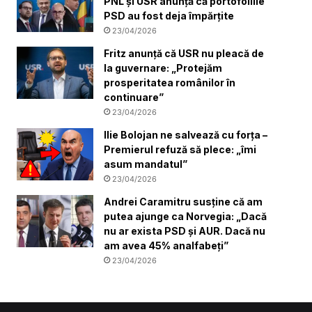
PNL și USR anunță că portofoliile
PSD au fost deja împărțite
23/04/2026
Fritz anunță că USR nu pleacă de
la guvernare: „Protejăm
prosperitatea românilor în
continuare”
23/04/2026
Ilie Bolojan ne salvează cu forța –
Premierul refuză să plece: „îmi
asum mandatul”
23/04/2026
Andrei Caramitru susține că am
putea ajunge ca Norvegia: „Dacă
nu ar exista PSD și AUR. Dacă nu
am avea 45% analfabeți”
23/04/2026