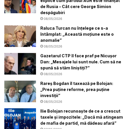
explice cum partidul AUR este finanțat
de Rusia – Cât cere George Simion
despăgubiri
08/05/2026
Raluca Turcan nu înțelege ce s-a
întâmplat: „Această moțiune este o
anomalie”
08/05/2026
Gazetarul CTP îl face praf pe Nicușor
Dan: „Mesajele lui sunt nule. Cum să ne
spună să stăm liniștiți?”
08/05/2026
Rareș Bogdan îl taxează pe Bolojan:
„Prea puține reforme, prea puține
investiții”
08/05/2026
Ilie Bolojan recunoaște de ce a crescut
taxele și impozitele: „Dacă mă atingeam
de mafia de partid, mă dădeau afară”