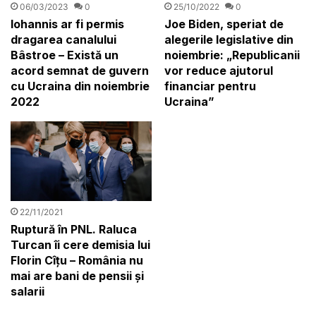
25/10/2022
0
06/03/2023
0
Joe Biden, speriat de
Iohannis ar fi permis
alegerile legislative din
dragarea canalului
noiembrie: „Republicanii
Bâstroe – Există un
vor reduce ajutorul
acord semnat de guvern
financiar pentru
cu Ucraina din noiembrie
Ucraina”
2022
22/11/2021
Ruptură în PNL. Raluca
Turcan îi cere demisia lui
Florin Cîțu – România nu
mai are bani de pensii și
salarii