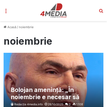
Meniu
C
Acasă
/
noiembrie
noiembrie
Bolojan amenință: „În
noiembrie e necesar să
adoptăm un pachet de
Redacția 4media.info
28/10/2025
0
1.108