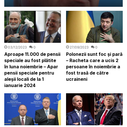
măsuri”
03/12/2023
0
27/09/2023
0
Aproape 11.000 de pensii
Polonezii sunt foc și pară
speciale au fost plătite
– Racheta care a ucis 2
în luna noiembrie – Apar
persoane în noiembrie a
pensii speciale pentru
fost trasă de către
aleşii locali de la 1
ucraineni
ianuarie 2024