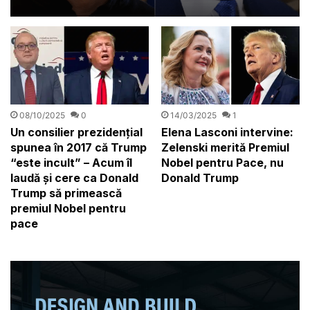
nominalizarea la Premiul
Nobel pentru Pace
08/10/2025
0
14/03/2025
1
Un consilier prezidențial
Elena Lasconi intervine:
spunea în 2017 că Trump
Zelenski merită Premiul
“este incult” – Acum îl
Nobel pentru Pace, nu
laudă și cere ca Donald
Donald Trump
Trump să primească
premiul Nobel pentru
pace