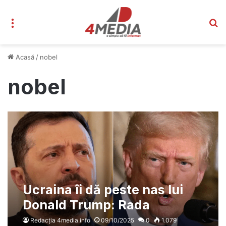
Meniu
C
Acasă
/
nobel
nobel
Ucraina îi dă peste nas lui
Donald Trump: Rada
Supremă respinge
Redacția 4media.info
09/10/2025
0
1.079