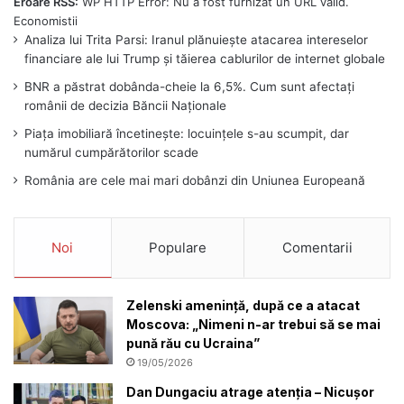
Eroare RSS:
WP HTTP Error: Nu a fost furnizat un URL valid.
Analiza lui Trita Parsi: Iranul plănuiește atacarea intereselor
financiare ale lui Trump și tăierea cablurilor de internet globale
BNR a păstrat dobânda-cheie la 6,5%. Cum sunt afectați
românii de decizia Băncii Naționale
Piața imobiliară încetinește: locuințele s-au scumpit, dar
numărul cumpărătorilor scade
România are cele mai mari dobânzi din Uniunea Europeană
Noi
Populare
Comentarii
Zelenski amenință, după ce a atacat
Moscova: „Nimeni n-ar trebui să se mai
pună rău cu Ucraina”
19/05/2026
Dan Dungaciu atrage atenția – Nicușor