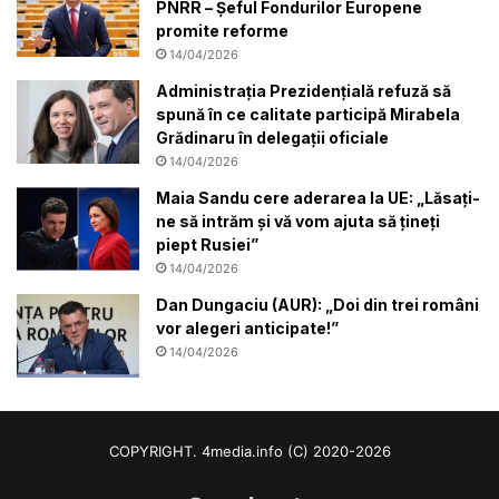
PNRR – Șeful Fondurilor Europene
promite reforme
14/04/2026
Administrația Prezidențială refuză să
spună în ce calitate participă Mirabela
Grădinaru în delegații oficiale
14/04/2026
Maia Sandu cere aderarea la UE: „Lăsați-
ne să intrăm și vă vom ajuta să țineți
piept Rusiei”
14/04/2026
Dan Dungaciu (AUR): „Doi din trei români
vor alegeri anticipate!”
14/04/2026
COPYRIGHT. 4media.info (C) 2020-2026