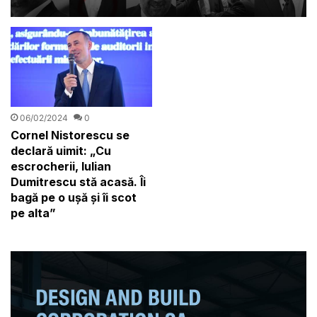
06/02/2024
0
Cornel Nistorescu se
declară uimit: „Cu
escrocherii, Iulian
Dumitrescu stă acasă. Îi
bagă pe o ușă și îi scot
pe alta”