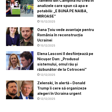
Oamenii din Câmpina nu cred în
analizele care spun că apa e
potabilă: „E BUNĂ PE NAIBA,
MIROASE”
15/12/2025
Oana Țoiu vede avantaje pentru
România în reconstrucția
Ucrainei
15/12/2025
Elena Lasconi îl desființează pe
Nicușor Dan: „Produsul
sistemului, omul rău și
răzbunător de la Cotroceni”
12/12/2025
Zelenski, în alertă – Donald
Trump îi cere să organizeze
alegeri în Ucraina urgent
12/12/2025