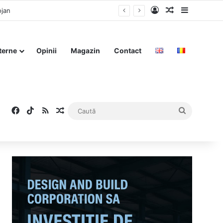
Log In
Articol aleat
Sidebar
ojan
terne
Opinii
Magazin
Contact
Facebook
TikTok
RSS
Articol aleatoriu
Caută