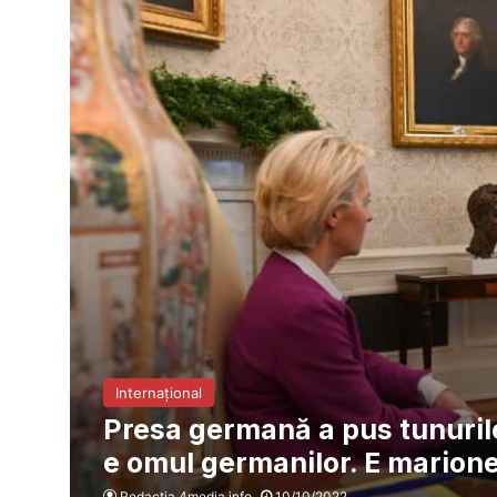
Internațional
Presa germană a pus tunuril
e omul germanilor. E marion
Redacția 4media.info
10/10/2022