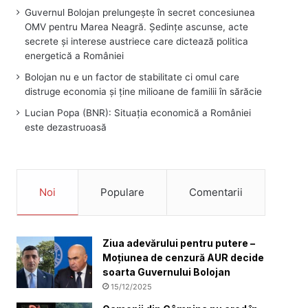
Guvernul Bolojan prelungește în secret concesiunea
OMV pentru Marea Neagră. Ședințe ascunse, acte
secrete și interese austriece care dictează politica
energetică a României
Bolojan nu e un factor de stabilitate ci omul care
distruge economia și ține milioane de familii în sărăcie
Lucian Popa (BNR): Situația economică a României
este dezastruoasă
Noi
Populare
Comentarii
Ziua adevărului pentru putere –
Moțiunea de cenzură AUR decide
soarta Guvernului Bolojan
15/12/2025