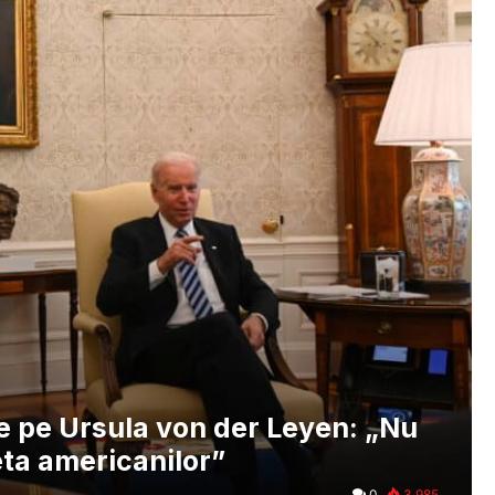
e pe Ursula von der Leyen: „Nu
eta americanilor”
0
3.985