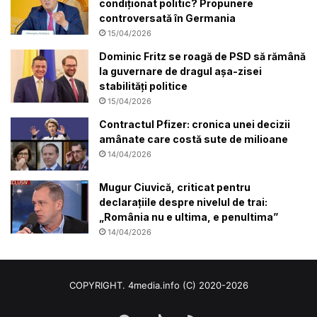
condiționat politic? Propunere
controversată în Germania
15/04/2026
Dominic Fritz se roagă de PSD să rămână
la guvernare de dragul așa-zisei
stabilități politice
15/04/2026
Contractul Pfizer: cronica unei decizii
amânate care costă sute de milioane
14/04/2026
Mugur Ciuvică, criticat pentru
declarațiile despre nivelul de trai:
„România nu e ultima, e penultima”
14/04/2026
COPYRIGHT. 4media.info (C) 2020-2026