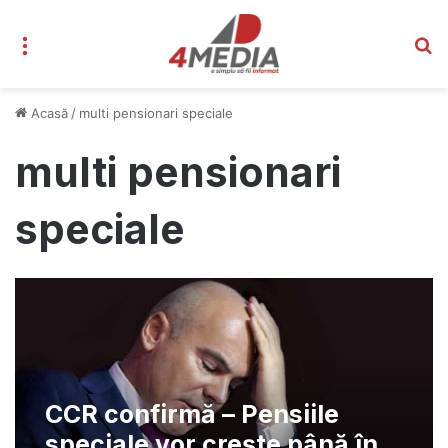
Meniu
C
Acasă
/
multi pensionari speciale
multi pensionari
speciale
CCR confirmă – Pensiile
speciale vor crește până în