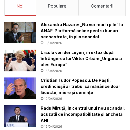
Noi
Populare
Comentarii
Alexandru Nazare: „Nu vor mai fi pile” la
ANAF. Platformă online pentru bunuri
sechestrate, în plin scandal
13/04/2026
Ursula von der Leyen, în extaz după
înfrângerea lui Viktor Orbán: „Ungaria a
ales Europa”
13/04/2026
Cristian Tudor Popescu: De Paști,
credincioșii ar trebui să mănânce doar
lăcuste, miere și semințe
12/04/2026
Radu Miruță, în centrul unui nou scandal:
acuzații de incompatibilitate și anchetă
ANI
12/04/2026