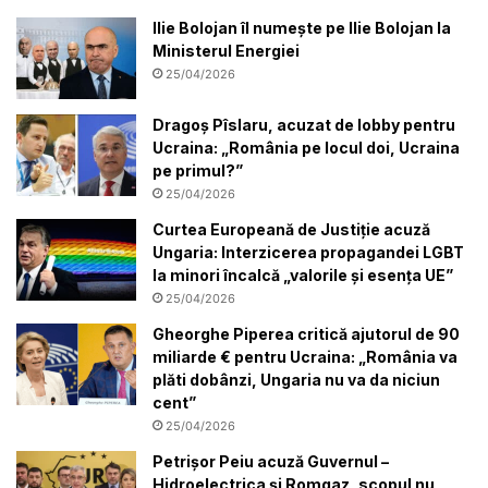
Ilie Bolojan îl numește pe Ilie Bolojan la
Ministerul Energiei
25/04/2026
Dragoș Pîslaru, acuzat de lobby pentru
Ucraina: „România pe locul doi, Ucraina
pe primul?”
25/04/2026
Curtea Europeană de Justiție acuză
Ungaria: Interzicerea propagandei LGBT
la minori încalcă „valorile și esența UE”
25/04/2026
Gheorghe Piperea critică ajutorul de 90
miliarde € pentru Ucraina: „România va
plăti dobânzi, Ungaria nu va da niciun
cent”
25/04/2026
Petrișor Peiu acuză Guvernul –
Hidroelectrica și Romgaz, scopul nu