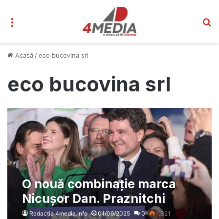
Meniu
C
Acasă
/
eco bucovina srl
eco bucovina srl
O nouă combinație marca
Nicușor Dan. Praznitchi
Roxana Ioana, de la AEP la
Redacția 4media.info
01/09/2025
0
1.321