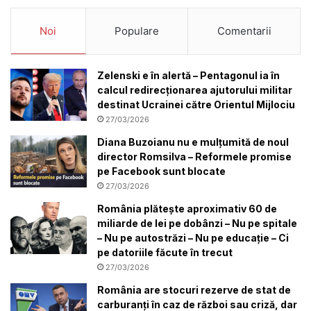
Noi
Populare
Comentarii
Zelenski e în alertă – Pentagonul ia în
calcul redirecționarea ajutorului militar
destinat Ucrainei către Orientul Mijlociu
27/03/2026
Diana Buzoianu nu e mulțumită de noul
director Romsilva – Reformele promise
pe Facebook sunt blocate
27/03/2026
România plătește aproximativ 60 de
miliarde de lei pe dobânzi – Nu pe spitale
– Nu pe autostrăzi – Nu pe educație – Ci
pe datoriile făcute în trecut
27/03/2026
România are stocuri rezerve de stat de
carburanți în caz de război sau criză, dar