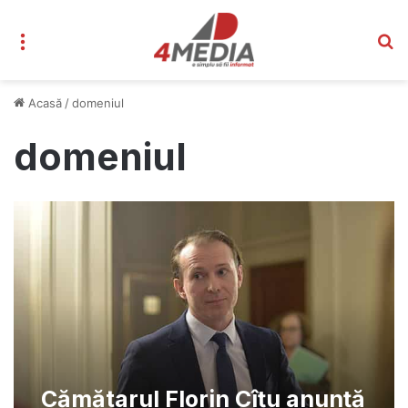
Meniu
C
Acasă
/
domeniul
domeniul
Cămătarul Florin Cîțu anunță