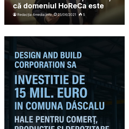
că domeniul HoReCa este
scutit de plata impozitului:
Redacția 4media.info
25/06/2021
5
„Vom încasa acei bani la
finalul anului”