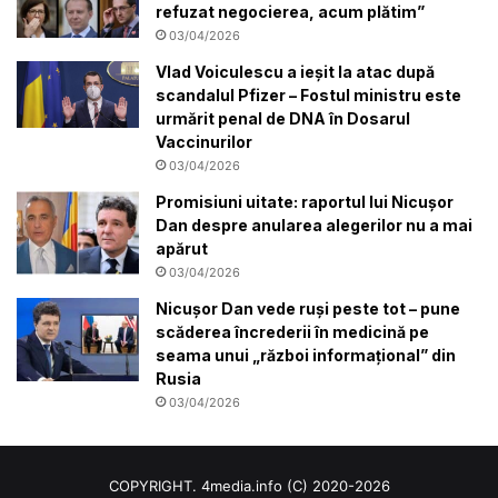
refuzat negocierea, acum plătim”
03/04/2026
Vlad Voiculescu a ieșit la atac după
scandalul Pfizer – Fostul ministru este
urmărit penal de DNA în Dosarul
Vaccinurilor
03/04/2026
Promisiuni uitate: raportul lui Nicușor
Dan despre anularea alegerilor nu a mai
apărut
03/04/2026
Nicușor Dan vede ruși peste tot – pune
scăderea încrederii în medicină pe
seama unui „război informațional” din
Rusia
03/04/2026
COPYRIGHT. 4media.info (C) 2020-2026