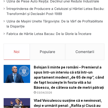
Uzina de Piese Auto Reșița: Declinul unei Redute Industriale
Întreprinderea de Producere a Celulozei și Hârtiei Letea Bacău:
Transformări și Declasări Post-1989
Uzina de Mașini Unelte Târgoviște: De la Vârf de Profitabilitate
la Dispariție
Fabrica de Hârtie Letea Bacau: De la Glorie la Încetare
Noi
Populare
Comentarii
Bolojan îi minte pe români – Premierul a
spus într-un interviu că stă într-un
apartament modest „de 65 de mp”, când
de fapt locuiește în fosta vilă a lui
Băsescu, de câteva sute de metri pătrați
03/04/2026
Vlad Voiculescu susține că e nevinovat,
deși e urmărit penal: „Rafila și Ciucă au