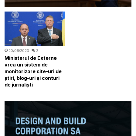
pentru detectarea dronelor
în larg
20/06/2023
2
Ministerul de Externe
vrea un sistem de
monitorizare site-uri de
ştiri, blog-uri şi conturi
de jurnalişti