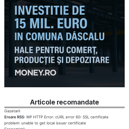
Articole recomandate
Eroare RSS:
WP HTTP Error: cURL error 60: SSL certificate
problem: unable to get local issuer certificate