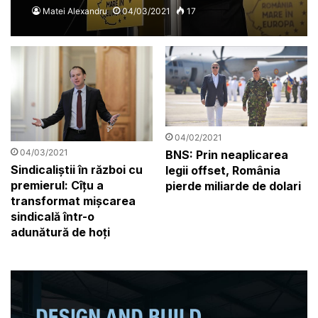
străinătate unde avem
Matei Alexandru
04/03/2021
17
comunități românești
04/02/2021
04/03/2021
BNS: Prin neaplicarea
Sindicaliștii în război cu
legii offset, România
premierul: Cîţu a
pierde miliarde de dolari
transformat mişcarea
sindicală într-o
adunătură de hoţi