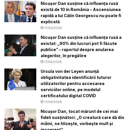
Nicușor Dan susține că influența rusă
există de 10 în România – Ascensiunea
rapidă a lui Călin Georgescu nu poate fi
explicată
17/04/2026
Nicușor Dan susține că influența rusă a
existat: „90% din lucruri pot fi făcute
publice” – raportul despre anularea
alegerilor, în pregătire
17/04/2026
Ursula von der Leyen anunță
obligativitatea identificării tuturor
utilizatorilor pentru accesarea
serviciilor online, pe modelul
certificatului digital COVID
17/04/2026
Nicușor Dan, tocat mărunt de cei mai
fideli susținători: „O creatură care dă din
mâini, se hlizește, vorbește mult și
incoerent”