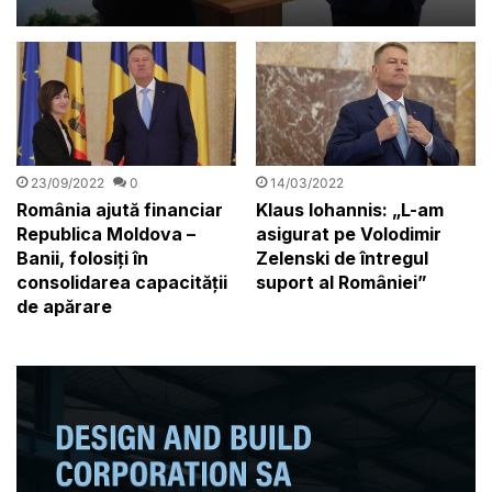
spună în față: „Nu pot să
ofer o dată fixă pentru
aderarea la Schengen”
14/03/2022
23/09/2022
0
Klaus Iohannis: „L-am
România ajută financiar
asigurat pe Volodimir
Republica Moldova –
Zelenski de întregul
Banii, folosiți în
suport al României”
consolidarea capacității
de apărare