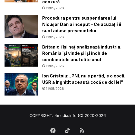
cenzură
11/05/2026
Procedura pentru suspendarea lui
Nicușor Dan a început – Ce acuzații îi
sunt aduse preşedintelui
11/05/2026
Britanicii își naționalizează industria.
România își vinde și își închide
combinatele unul câte unul
11/05/2026
Ion Cristoiu: „PNL nu e partid, e o cocă.
USR a înghițit această cocă de doi lei”
11/05/2026
COPYRIGHT. 4media.info (C) 2020-2026
Facebook
TikTok
RSS