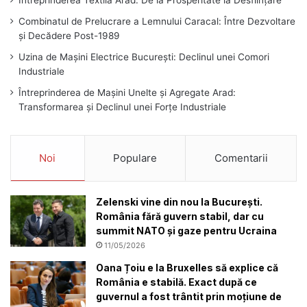
Întreprinderea Textilă Arad: De la Prosperitate la Desființare
Combinatul de Prelucrare a Lemnului Caracal: Între Dezvoltare
și Decădere Post-1989
Uzina de Mașini Electrice București: Declinul unei Comori
Industriale
Întreprinderea de Mașini Unelte și Agregate Arad:
Transformarea și Declinul unei Forțe Industriale
Noi
Populare
Comentarii
Zelenski vine din nou la București.
România fără guvern stabil, dar cu
summit NATO și gaze pentru Ucraina
11/05/2026
Oana Țoiu e la Bruxelles să explice că
România e stabilă. Exact după ce
guvernul a fost trântit prin moțiune de