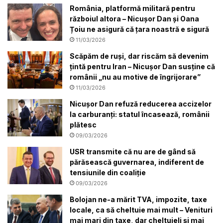
România, platformă militară pentru
războiul altora – Nicușor Dan și Oana
Țoiu ne asigură că țara noastră e sigură
11/03/2026
Scăpăm de ruși, dar riscăm să devenim
țintă pentru Iran – Nicușor Dan susține că
românii „nu au motive de îngrijorare”
11/03/2026
Nicușor Dan refuză reducerea accizelor
la carburanți: statul încasează, românii
plătesc
09/03/2026
USR transmite că nu are de gând să
părăsească guvernarea, indiferent de
tensiunile din coaliție
09/03/2026
Bolojan ne-a mărit TVA, impozite, taxe
locale, ca să cheltuie mai mult – Venituri
mai mari din taxe, dar cheltuieli și mai