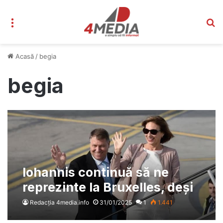
Meniu
C
Acasă
/
begia
begia
Iohannis continuă să ne
reprezinte la Bruxelles, deși
mandatul său s-a încheiat –
Redacția 4media.info
31/01/2025
1
1.441
Întâlniri în Belgia pe teme de