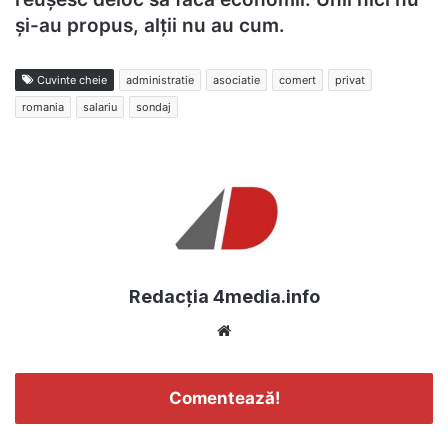
și-au propus, alții nu au cum.
Cuvinte cheie
administratie
asociatie
comert
privat
romania
salariu
sondaj
Redacția 4media.info
Website
Comentează!