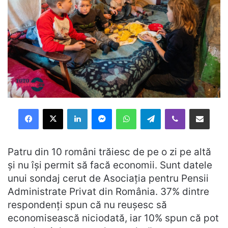
Facebook
X
LinkedIn
Messenger
WhatsApp
Telegram
Viber
Distribuie prin mail
Patru din 10 români trăiesc de pe o zi pe altă
și nu își permit să facă economii. Sunt datele
unui sondaj cerut de Asociația pentru Pensii
Administrate Privat din România. 37% dintre
respondenți spun că nu reușesc să
economisească niciodată, iar 10% spun că pot