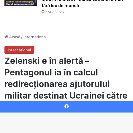
fără loc de muncă
27/03/2026
Facebook