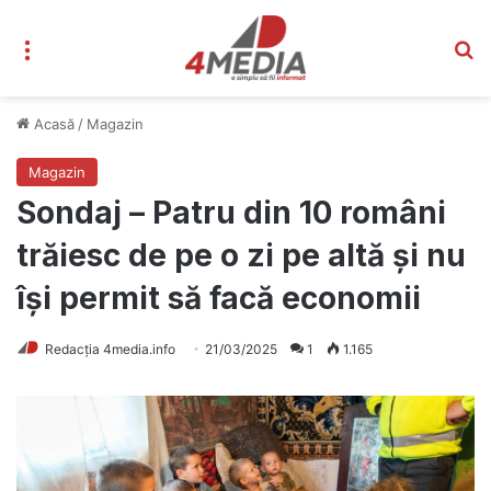
Meniu
C
Acasă
/
Magazin
Magazin
Sondaj – Patru din 10 români
trăiesc de pe o zi pe altă și nu
își permit să facă economii
Redacția 4media.info
21/03/2025
1
1.165