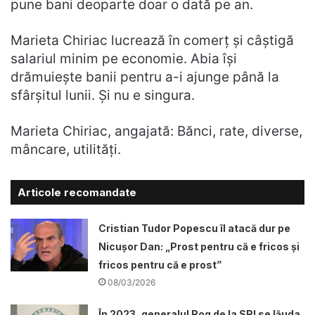
pune bani deoparte doar o dată pe an.
Marieta Chiriac lucrează în comerț și câștigă
salariul minim pe economie. Abia își
drămuiește banii pentru a-i ajunge până la
sfârșitul lunii. Și nu e singura.
Marieta Chiriac, angajată: Bănci, rate, diverse,
mâncare, utilități.
Articole recomandate
Cristian Tudor Popescu îl atacă dur pe
Nicușor Dan: „Prost pentru că e fricos și
fricos pentru că e prost”
08/03/2026
În 2023, generalul Rog de la SRI se lăuda