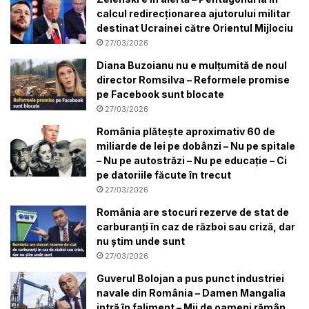
calcul redirecționarea ajutorului militar
destinat Ucrainei către Orientul Mijlociu
27/03/2026
Diana Buzoianu nu e mulțumită de noul
director Romsilva – Reformele promise
pe Facebook sunt blocate
27/03/2026
România plătește aproximativ 60 de
miliarde de lei pe dobânzi – Nu pe spitale
– Nu pe autostrăzi – Nu pe educație – Ci
pe datoriile făcute în trecut
27/03/2026
România are stocuri rezerve de stat de
carburanți în caz de război sau criză, dar
nu știm unde sunt
27/03/2026
Guverul Bolojan a pus punct industriei
navale din România – Damen Mangalia
intră în faliment – Mii de oameni rămân