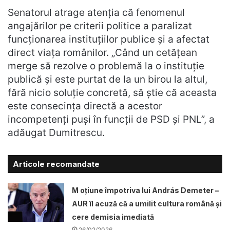
Senatorul atrage atenția că fenomenul
angajărilor pe criterii politice a paralizat
funcționarea instituțiilor publice și a afectat
direct viața românilor. „Când un cetățean
merge să rezolve o problemă la o instituție
publică și este purtat de la un birou la altul,
fără nicio soluție concretă, să știe că aceasta
este consecința directă a acestor
incompetenți puși în funcții de PSD și PNL”, a
adăugat Dumitrescu.
Articole recomandate
M oțiune împotriva lui András Demeter –
AUR îl acuză că a umilit cultura română și
cere demisia imediată
26/02/2026