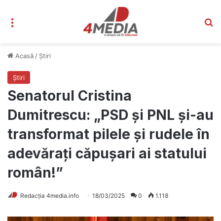
Meniu
C
Acasă
/
Știri
Știri
Senatorul Cristina
Dumitrescu: „PSD și PNL și-au
transformat pilele și rudele în
adevărați căpușari ai statului
român!”
Redacția 4media.info
18/03/2025
0
1.118