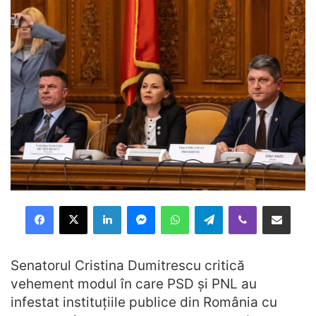
Facebook
X
LinkedIn
Messenger
WhatsApp
Telegram
Viber
Distribuie prin mail
Senatorul Cristina Dumitrescu critică
vehement modul în care PSD și PNL au
infestat instituțiile publice din România cu