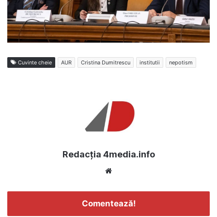
Cuvinte cheie
AUR
Cristina Dumitrescu
institutii
nepotism
Redacția 4media.info
Website
Comentează!