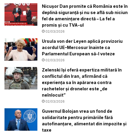
Nicușor Dan promite că România este în
deplină siguranță și nu se află sub niciun
fel de amenințare directă – La fel a
promis și cu TVA-ul
02/03/2026
Ursula von der Leyen aplică provizoriu
acordul UE–Mercosur înainte ca
Parlamentul European să-l voteze
02/03/2026
Zelenski își oferă expertiza militară în
conflictul din Iran, afirmând că
experiența sa în apărarea contra
rachetelor și dronelor este „de
neînlocuit”
02/03/2026
Guvernul Bolojan vrea un fond de
solidaritate pentru primăriile fără
autofinanțare, alimentat din impozite și
taxe