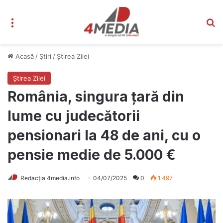
Meniu
C
Acasă
/
Știri
/
Știrea Zilei
Știrea Zilei
România, singura țară din
lume cu judecătorii
pensionari la 48 de ani, cu o
pensie medie de 5.000 €
Redacția 4media.info
04/07/2025
0
1.497