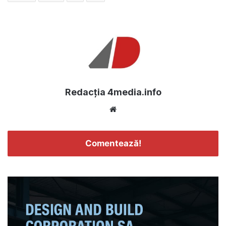
Redacția 4media.info
Website
Comentează!