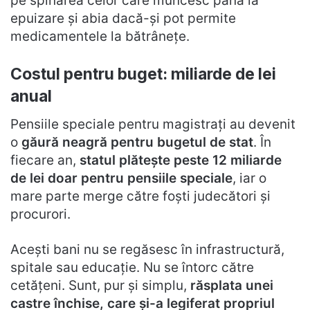
pe spinarea celor care muncesc până la
epuizare și abia dacă-și pot permite
medicamentele la bătrânețe.
Costul pentru buget: miliarde de lei
anual
Pensiile speciale pentru magistrați au devenit
o
găură neagră pentru bugetul de stat
. În
fiecare an,
statul plătește peste 12 miliarde
de lei doar pentru pensiile speciale
, iar o
mare parte merge către foști judecători și
procurori.
Acești bani nu se regăsesc în infrastructură,
spitale sau educație. Nu se întorc către
cetățeni. Sunt, pur și simplu,
răsplata unei
castre închise, care și-a legiferat propriul