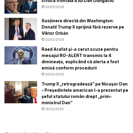
critica frontală a lui Dan Dungaciu
20/02/2026
Susținere directă din Washington:
Donald Trump îl sprijină fără rezerve pe
Viktor Orbán
20/02/2026
Raed Arafat și-a cerut scuze pentru
mesajul RO-ALERT transmis la 4
dimineața, explicând că alerta a fost
emisă conform procedurii
20/02/2026
Trump îl „retrogradează” pe Nicușor Dan
– Președintele american l-a prezentat pe
șeful statului român drept „prim-
ministrul Dan”
19/02/2026