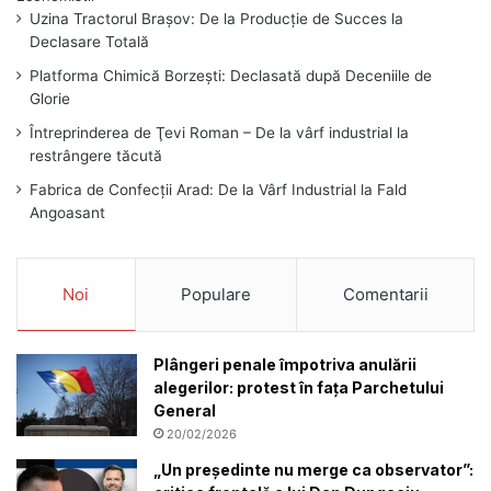
Uzina Tractorul Brașov: De la Producție de Succes la
Declasare Totală
Platforma Chimică Borzești: Declasată după Deceniile de
Glorie
Întreprinderea de Ţevi Roman – De la vârf industrial la
restrângere tăcută
Fabrica de Confecții Arad: De la Vârf Industrial la Fald
Angoasant
Noi
Populare
Comentarii
Plângeri penale împotriva anulării
alegerilor: protest în fața Parchetului
General
20/02/2026
„Un președinte nu merge ca observator”: