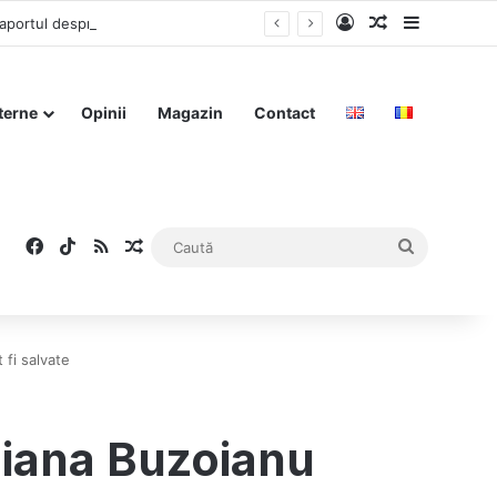
Log In
Articol aleat
Sidebar
Nicușor Dan susține că influența rusă a existat: „90% din lucruri pot fi făcute publice” – raportul despre anularea alegerilor, în pregătire
terne
Opinii
Magazin
Contact
Facebook
TikTok
RSS
Articol aleatoriu
Caută
 fi salvate
Diana Buzoianu