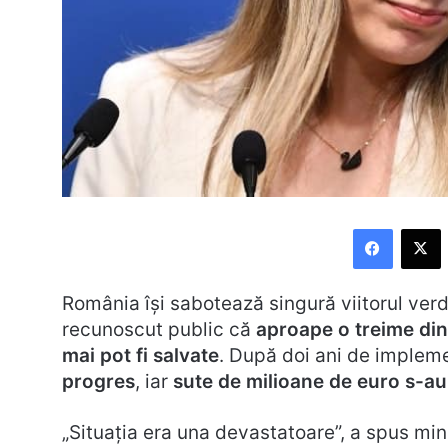
Faceboo
X
România își sabotează singură viitorul verd
recunoscut public că
aproape o treime din
mai pot fi salvate
. După doi ani de implem
progres
, iar
sute de milioane de euro s-au
„Situația era una devastatoare”, a spus min