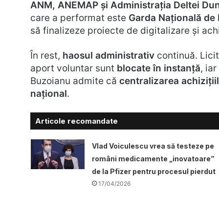
ANM, ANEMAP și Administrația Deltei Dun
care a performat este
Garda Națională de
să finalizeze proiecte de digitalizare și ach
În rest,
haosul administrativ
continuă. Lici
aport voluntar sunt
blocate în instanță
, ia
Buzoianu admite că
centralizarea achiziții
național
.
Articole recomandate
Vlad Voiculescu vrea să testeze pe
români medicamente „inovatoare”
de la Pfizer pentru procesul pierdut
17/04/2026