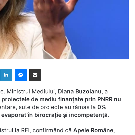
k
LinkedIn
Messenger
Distribuie prin mail
e. Ministrul Mediului,
Diana Buzoianu
, a
 proiectele de mediu finanțate prin PNRR nu
entare, sute de proiecte au rămas la
0%
 evaporat în birocrație și incompetență
.
istrul la RFI, confirmând că
Apele Române,