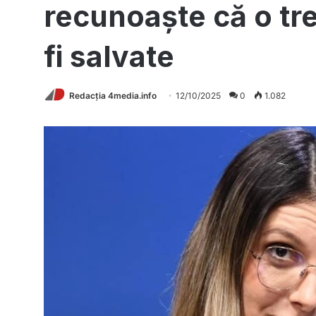
recunoaște că o tr
fi salvate
Redacția 4media.info
12/10/2025
0
1.082