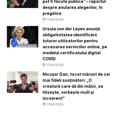
pot fi făcute publice” – raportul
despre anularea alegerilor, în
pregătire
17/04/2026
Ursula von der Leyen anunță
obligativitatea identificării
tuturor utilizatorilor pentru
accesarea serviciilor online, pe
modelul certificatului digital
COVID
17/04/2026
Nicușor Dan, tocat mărunt de cei
mai fideli susținători: „O
creatură care dă din mâini, se
hlizește, vorbește mult și
incoerent”
17/04/2026