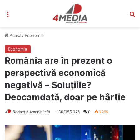
Meniu
C
Acasă
/
Economie
Economie
România are în prezent o
perspectivă economică
negativă – Soluțiile?
Deocamdată, doar pe hârtie
Redacția 4media.info
30/05/2025
0
1.265