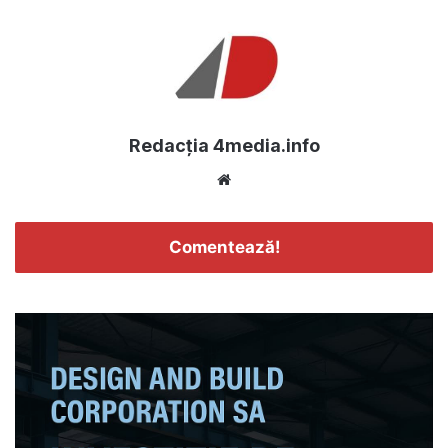
Redacția 4media.info
Website
Comentează!