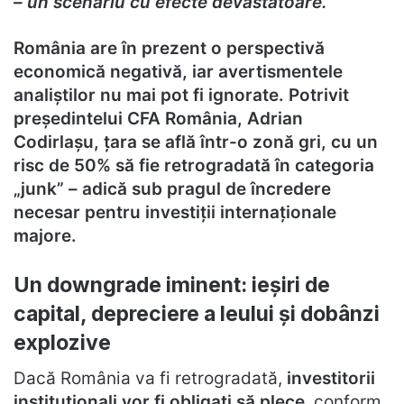
– un scenariu cu efecte devastatoare.
România are în prezent o perspectivă
economică negativă, iar avertismentele
analiștilor nu mai pot fi ignorate. Potrivit
președintelui CFA România, Adrian
Codirlașu, țara se află într-o zonă gri, cu un
risc de 50% să fie retrogradată în categoria
„junk” – adică sub pragul de încredere
necesar pentru investiții internaționale
majore.
Un downgrade iminent: ieșiri de
capital, depreciere a leului și dobânzi
explozive
Dacă România va fi retrogradată,
investitorii
instituționali vor fi obligați să plece
, conform