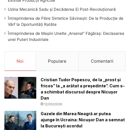
Extinse Producții Agricole
Uzina Mecanică Sadu și Decăderea Ei Post-Revoluționară
Întreprinderea de Fibre Sintetice Săvinești: De la Producție de
Vârf la Oportunități Ratăte
Întreprinderea de Mașini Unelte „Arsenal” Făgăraș: Declasarea
unei Puteri Industriale
Noi
Populare
Comentarii
Cristian Tudor Popescu, de la „prost și
fricos” la „a arătat a președinte”. Cum s-
a schimbat discursul despre Nicușor
Dan
12/03/2026
Gazele din Marea Neagră ar putea
ajunge în Ucraina: Nicușor Dan a semnat
la București acordul