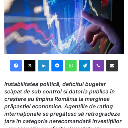
Facebook
X
LinkedIn
Messenger
WhatsApp
Telegram
Viber
Distribuie prin mail
Instabilitatea politică, deficitul bugetar
scăpat de sub control și datoria publică în
creștere au împins România la marginea
prăpastiei economice. Agențiile de rating
internaționale se pregătesc să retrogradeze
țara în categoria nerecomandată investițiilor