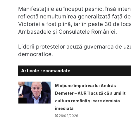
Manifestațiile au început pașnic, însă int
reflectă nemulțumirea generalizată față de a
Victoriei a fost plină, iar în peste 30 de lo
Ambasadele și Consulatele României.
Liderii protestelor acuză guvernarea de uzur
democratice.
Articole recomandate
M oțiune împotriva lui András
Demeter – AUR îl acuză că a umilit
cultura română și cere demisia
imediată
26/02/2026