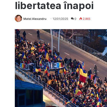
libertatea înapoi
Matei Alexandru
12/01/2025
0
2.865