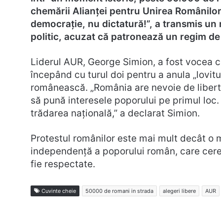
chemării Alianței pentru Unirea Românilor
democrație, nu dictatură!”, a transmis un
politic, acuzat că patronează un regim de
Liderul AUR, George Simion, a fost vocea ce
începând cu turul doi pentru a anula „lovi
românească. „România are nevoie de liberta
să pună interesele poporului pe primul loc.
trădarea națională,” a declarat Simion.
Protestul românilor este mai mult decât o m
independență a poporului român, care cere u
fie respectate.
Cuvinte cheie
50000 de romani in strada
alegeri libere
AUR