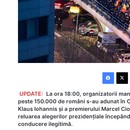
Faceboo
X
UPDATE:
La ora 18:00, organizatorii man
peste 150.000 de români s-au adunat în C
Klaus Iohannis și a premierului Marcel Cio
reluarea alegerilor prezidențiale începând
conducere ilegitimă.