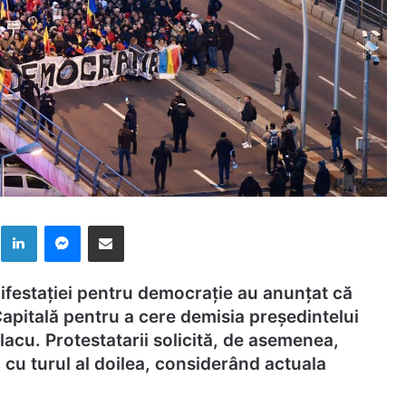
k
LinkedIn
Messenger
Distribuie prin mail
ifestației pentru democrație au anunțat că
apitală pentru a cere demisia președintelui
lacu. Protestatarii solicită, de asemenea,
 cu turul al doilea, considerând actuala