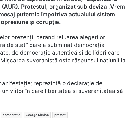
 (AUR). Protestul, organizat sub deviza „Vrem
 mesaj puternic împotriva actualului sistem
 opresiune și corupție.
lor prezenți, cerând reluarea alegerilor
tura de stat” care a subminat democrația
te, de democrație autentică și de lideri care
 Mișcarea suveranistă este răspunsul națiunii la
anifestație; reprezintă o declarație de
n viitor în care libertatea și suveranitatea să
democratie
George Simion
protest