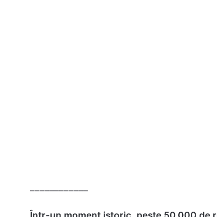
––––––––––––
Într-un moment istoric, peste 50.000 de r