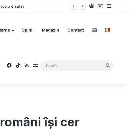
Log In
Articol aleat
Sidebar
 acolo e safe?”
terne
Opinii
Magazin
Contact
Facebook
TikTok
RSS
Articol aleatoriu
Caută
români își cer