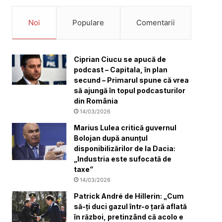
Noi
Populare
Comentarii
Ciprian Ciucu se apucă de
podcast – Capitala, în plan
secund – Primarul spune că vrea
să ajungă în topul podcasturilor
din România
14/03/2026
Marius Lulea critică guvernul
Bolojan după anunțul
disponibilizărilor de la Dacia:
„Industria este sufocată de
taxe”
14/03/2026
Patrick André de Hillerin: „Cum
să-ți duci gazul într-o țară aflată
în război, pretinzând că acolo e