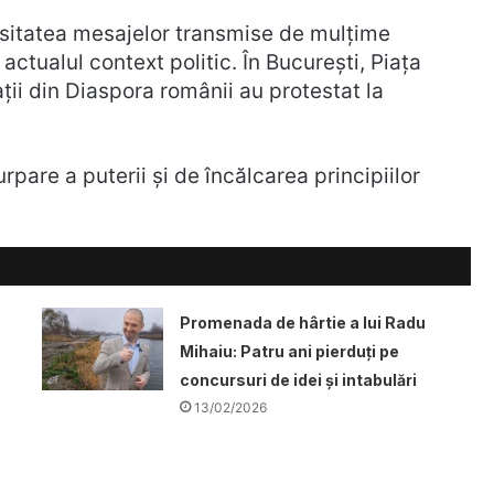
ensitatea mesajelor transmise de mulțime
ctualul context politic. În București, Piața
cații din Diaspora românii au protestat la
pare a puterii și de încălcarea principiilor
Promenada de hârtie a lui Radu
Mihaiu: Patru ani pierduți pe
concursuri de idei și intabulări
13/02/2026