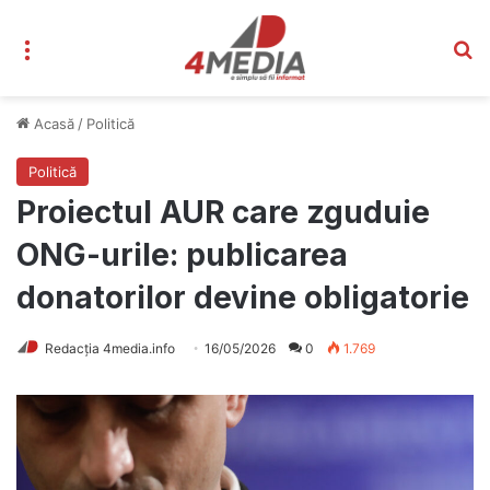
Meniu
C
Acasă
/
Politică
Politică
Proiectul AUR care zguduie
ONG-urile: publicarea
donatorilor devine obligatorie
Redacția 4media.info
16/05/2026
0
1.769