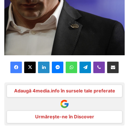
Facebook
X
LinkedIn
Messenger
WhatsApp
Telegram
Viber
Distribuie prin mail
Adaugă 4media.info în sursele tale preferate
Urmărește-ne în Discover