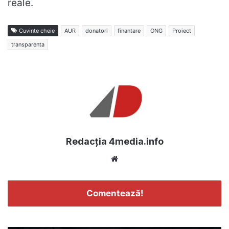
reale.
Cuvinte cheie
AUR
donatori
finantare
ONG
Proiect
transparenta
Redacția 4media.info
Website
Comentează!