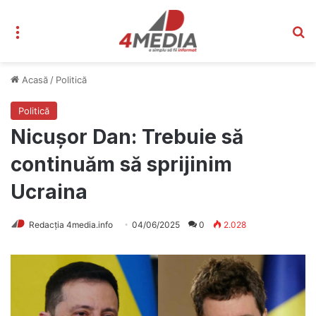
Meniu
C
Acasă
/
Politică
Politică
Nicușor Dan: Trebuie să
continuăm să sprijinim
Ucraina
Redacția 4media.info
04/06/2025
0
2.028