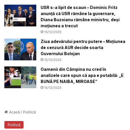
USR s-a lipit de scaun – Dominic Fritz
anunță că USR rămâne la guvernare,
Diana Buzoianu rămâne ministru, deși
moțiunea a trecut
15/12/2025
Ziua adevărului pentru putere – Moțiunea
de cenzură AUR decide soarta
Guvernului Bolojan
15/12/2025
Oamenii din Câmpina nu cred în
analizele care spun că apa e potabilă: „E
BUNĂ PE NAIBA, MIROASE”
15/12/2025