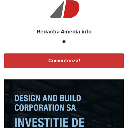
Redacția 4media.info
Website
Comentează!