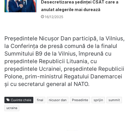
Desecretizarea ședinței CSAT care a
anulat alegerile mai durează
16/12/2025
Președintele Nicușor Dan participă, la Vilnius,
la Conferința de presă comună de la finalul
Summitului B9 de la Vilnius, împreună cu
președintele Republicii Lituania, cu
președintele Ucrainei, președintele Republicii
Polone, prim-ministrul Regatului Danemarcei
și cu secretarul general al NATO.
Cuvinte cheie
final
nicusor dan
Presedinte
sprijin
summit
ucraina