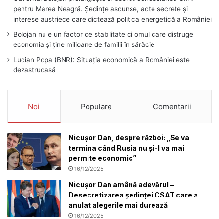
pentru Marea Neagră. Ședințe ascunse, acte secrete și
interese austriece care dictează politica energetică a României
Bolojan nu e un factor de stabilitate ci omul care distruge
economia și ține milioane de familii în sărăcie
Lucian Popa (BNR): Situația economică a României este
dezastruoasă
Noi
Populare
Comentarii
Nicușor Dan, despre război: „Se va
termina când Rusia nu și-l va mai
permite economic”
16/12/2025
Nicușor Dan amână adevărul –
Desecretizarea ședinței CSAT care a
anulat alegerile mai durează
16/12/2025