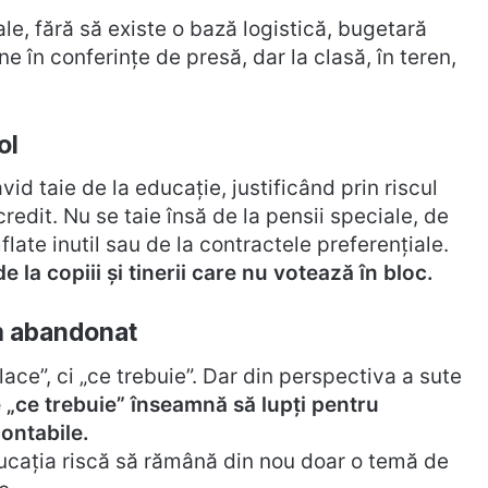
le, fără să existe o bază logistică, bugetară
e în conferințe de presă, dar la clasă, în teren,
ol
id taie de la educație, justificând prin riscul
edit. Nu se taie însă de la pensii speciale, de
flate inutil sau de la contractele preferențiale.
de la copiii și tinerii care nu votează în bloc.
em abandonat
ace”, ci „ce trebuie”. Dar din perspectiva a sute
 „ce trebuie” înseamnă să lupți pentru
ontabile.
ducația riscă să rămână din nou doar o temă de