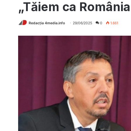
„Tăiem ca România 
Redacția 4media.info
29/06/2025
0
1.661