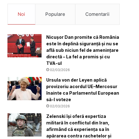
Noi
Populare
Comentarii
Nicușor Dan promite că România
este în deplină siguranță și nu se
află sub niciun fel de amenințare
directă – La fel a promis și cu
TVA-ul
02/03/2026
Ursula von der Leyen aplică
provizoriu acordul UE–Mercosur
înainte ca Parlamentul European
să-l voteze
02/03/2026
Zelenski își oferă expertiza
militară în conflictul din Iran,
afirmând că experiența sa în
apărarea contra rachetelor și