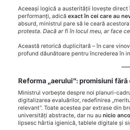
Aceeași logică a austerității lovește direct î
performanți, adică
exact în cei care au nev
absurd, ministrul pare să le ceară acestor
protesta. Dacă ar fi în locul meu, ar face ce
Această retorică duplicitară – în care vinov
profund dăunătoare pentru încrederea în inst
Reforma „aerului”: promisiuni fără 
Ministrul vorbește despre noi planuri-cadru
digitalizarea evaluărilor, redefinirea „meritu
relevant”. Toate acestea par extrase din br
universități abstracte, dar nu au
nicio anco
lipsesc hârtia igienică, tablele digitale și si