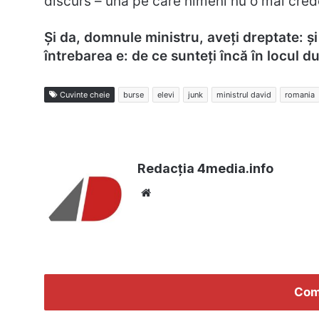
discurs – una pe care nimeni nu o mai cred
Și da, domnule ministru, aveți dreptate: și
întrebarea e: de ce sunteți încă în locul
Cuvinte cheie
burse
elevi
junk
ministrul david
romania
Redacția 4media.info
Website
Com