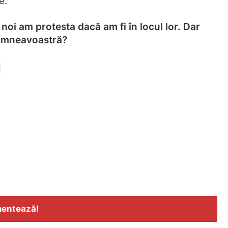
e.
 noi am protesta dacă am fi în locul lor. Dar
 dumneavoastră?
entează!