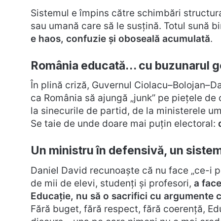
Sistemul e împins către schimbări structura
sau umană care să le susțină. Totul sună bin
e haos, confuzie și oboseală acumulată
.
România educată… cu buzunarul g
În plină criză, Guvernul Ciolacu–Bolojan–Dav
ca România să ajungă „junk” pe piețele de cr
la sinecurile de partid, de la ministerele um
Se taie de unde doare mai puțin electoral:
Un ministru în defensivă, un sist
Daniel David recunoaște că nu face „ce-i pl
de mii de elevi, studenți și profesori,
a face
Educație, nu să o sacrifici cu argumente c
Fără buget, fără respect, fără coerență, E