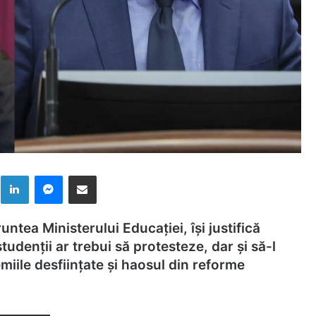
k
LinkedIn
Messenger
Distribuie prin mail
runtea Ministerului Educației, își justifică
studenții ar trebui să protesteze, dar și să-l
emiile desființate și haosul din reforme