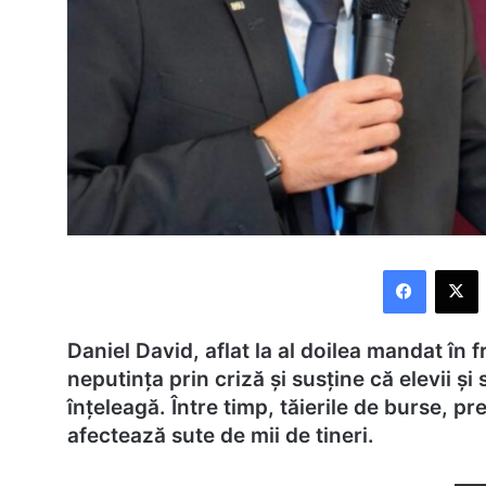
Faceboo
X
Daniel David, aflat la al doilea mandat în f
neputința prin criză și susține că elevii și 
înțeleagă. Între timp, tăierile de burse, pr
afectează sute de mii de tineri.