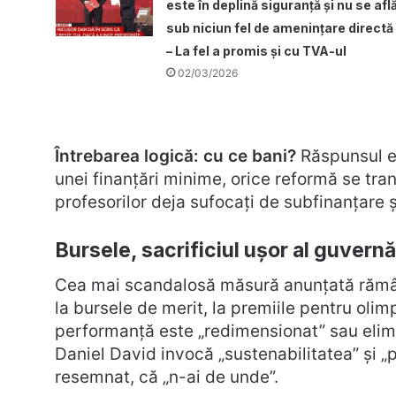
este în deplină siguranță și nu se afl
sub niciun fel de amenințare directă
– La fel a promis și cu TVA-ul
02/03/2026
Întrebarea logică: cu ce bani?
Răspunsul e 
unei finanțări minime, orice reformă se tra
profesorilor deja sufocați de subfinanțare și
Bursele, sacrificiul ușor al guvern
Cea mai scandalosă măsură anunțată ră
la bursele de merit, la premiile pentru oli
performanță este „redimensionat” sau elimi
Daniel David invocă „sustenabilitatea” și 
resemnat, că „n-ai de unde”.