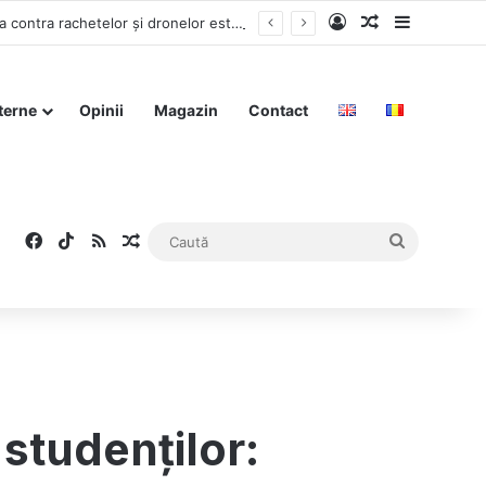
Log In
Articol aleat
Sidebar
Zelenski își oferă expertiza militară în conflictul din Iran, afirmând că experiența sa în apărarea contra rachetelor și dronelor este „de neînlocuit”
terne
Opinii
Magazin
Contact
Facebook
TikTok
RSS
Articol aleatoriu
Caută
 studenților: