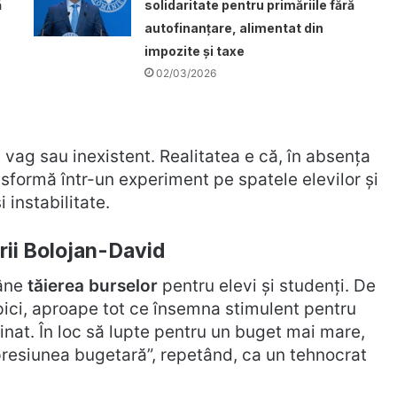
ă
solidaritate pentru primăriile fără
autofinanțare, alimentat din
impozite și taxe
02/03/2026
vag sau inexistent. Realitatea e că, în absența
nsformă într-un experiment pe spatele elevilor și
 instabilitate.
ării Bolojan-David
mâne
tăierea burselor
pentru elevi și studenți. De
mpici, aproape tot ce însemna stimulent pentru
nat. În loc să lupte pentru un buget mai mare,
„presiunea bugetară”, repetând, ca un tehnocrat