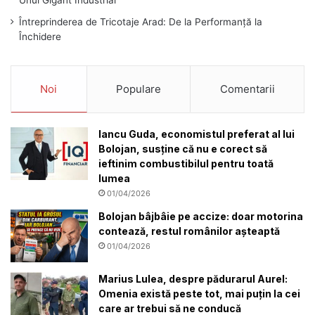
Unui Gigant Industrial
Întreprinderea de Tricotaje Arad: De la Performanță la
Închidere
Noi
Populare
Comentarii
Iancu Guda, economistul preferat al lui
Bolojan, susține că nu e corect să
ieftinim combustibilul pentru toată
lumea
01/04/2026
Bolojan bâjbâie pe accize: doar motorina
contează, restul românilor așteaptă
01/04/2026
Marius Lulea, despre pădurarul Aurel:
Omenia există peste tot, mai puțin la cei
care ar trebui să ne conducă