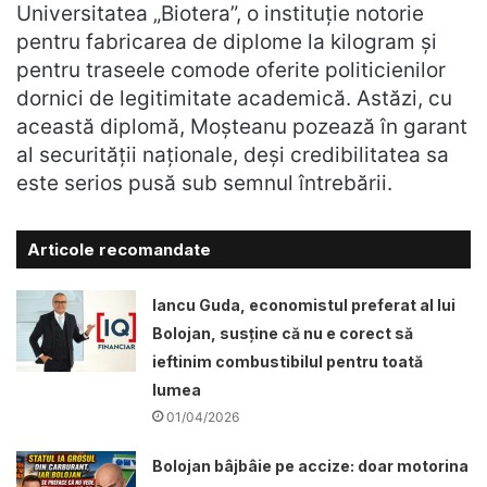
Universitatea „Biotera”, o instituție notorie
pentru fabricarea de diplome la kilogram și
pentru traseele comode oferite politicienilor
dornici de legitimitate academică. Astăzi, cu
această diplomă, Moșteanu pozează în garant
al securității naționale, deși credibilitatea sa
este serios pusă sub semnul întrebării.
Articole recomandate
Iancu Guda, economistul preferat al lui
Bolojan, susține că nu e corect să
ieftinim combustibilul pentru toată
lumea
01/04/2026
Bolojan bâjbâie pe accize: doar motorina