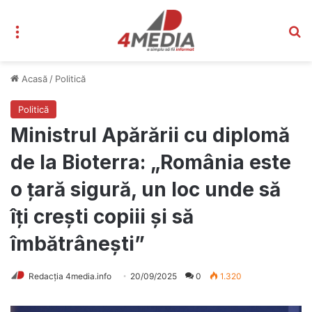
Meniu
C
Acasă
/
Politică
Politică
Ministrul Apărării cu diplomă
de la Bioterra: „România este
o ţară sigură, un loc unde să
îţi creşti copiii şi să
îmbătrâneşti”
Redacția 4media.info
20/09/2025
0
1.320