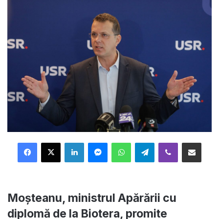
Facebook
X
LinkedIn
Messenger
WhatsApp
Telegram
Viber
Distribuie prin mail
Moșteanu, ministrul Apărării cu
diplomă de la Biotera, promite