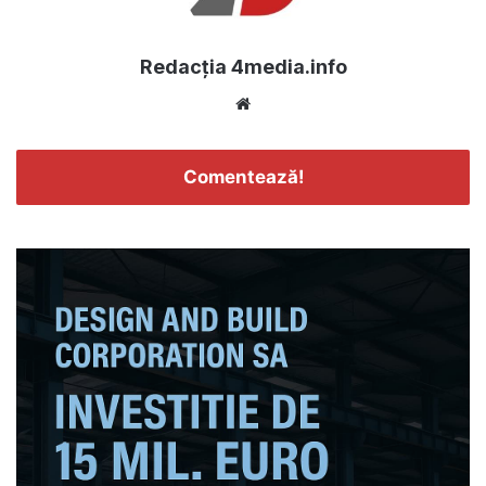
Redacția 4media.info
Website
Comentează!