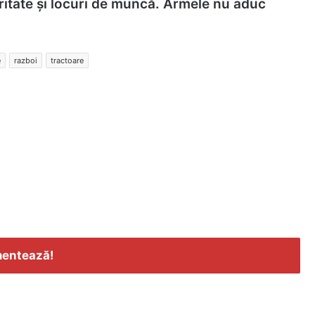
ritate și locuri de muncă. Armele nu aduc
e
razboi
tractoare
entează!