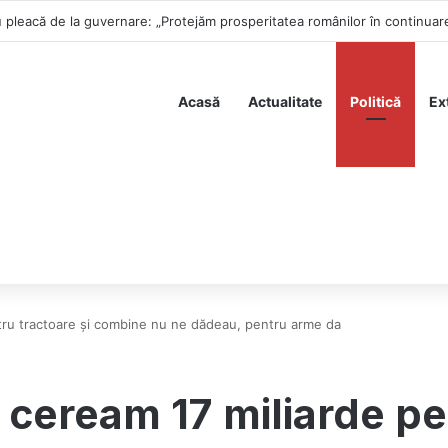
ză cu forța – Premierul refuză să plece: „îmi asum mandatul”
Acasă
Actualitate
Politică
Ex
tru tractoare și combine nu ne dădeau, pentru arme da
ceream 17 miliarde pen