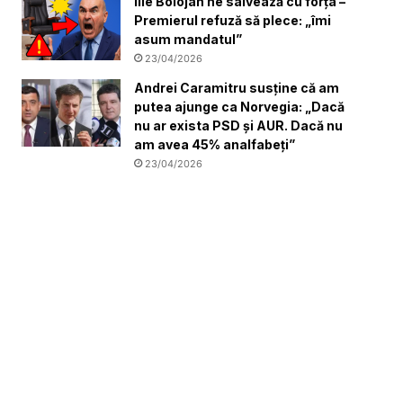
Ilie Bolojan ne salvează cu forța –
Premierul refuză să plece: „îmi
asum mandatul”
23/04/2026
Andrei Caramitru susține că am
putea ajunge ca Norvegia: „Dacă
nu ar exista PSD și AUR. Dacă nu
am avea 45% analfabeți”
23/04/2026