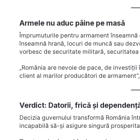
Armele nu aduc pâine pe masă
Împrumuturile pentru armament înseamnă
înseamnă hrană, locuri de muncă sau dezvo
vorbesc de securitate militară, securitatea
„România are nevoie de pace, de investiții î
client al marilor producători de armament”,
Verdict: Datorii, frică și dependenț
Decizia guvernului transformă România într
incapabilă să-și asigure singură prosperita