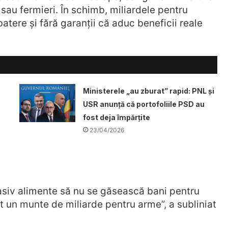
e sau fermieri. În schimb, miliardele pentru
tere și fără garanții că aduc beneficii reale
Ministerele „au zburat” rapid: PNL și
USR anunță că portofoliile PSD au
fost deja împărțite
23/04/2026
asiv alimente să nu se găsească bani pentru
iat un munte de miliarde pentru arme”, a subliniat