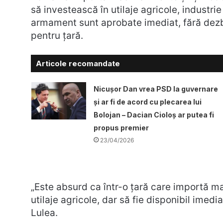
să investească în utilaje agricole, industri
armament sunt aprobate imediat, fără dezba
pentru țară.
Articole recomandate
Nicuşor Dan vrea PSD la guvernare
şi ar fi de acord cu plecarea lui
Bolojan – Dacian Cioloș ar putea fi
propus premier
23/04/2026
„Este absurd ca într-o țară care importă m
utilaje agricole, dar să fie disponibil imed
Lulea.