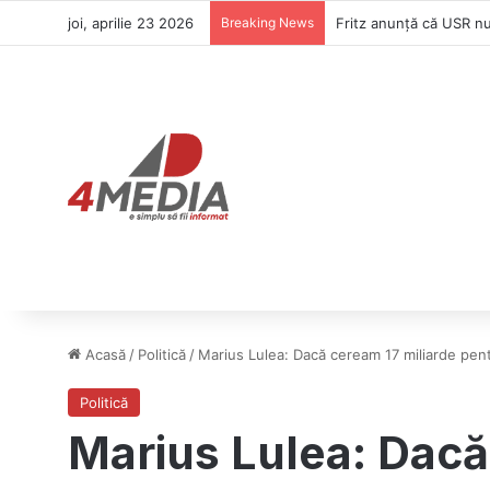
joi, aprilie 23 2026
Breaking News
Ilie Bolojan ne salvea
Acasă
/
Politică
/
Marius Lulea: Dacă ceream 17 miliarde pen
Politică
Marius Lulea: Dacă 