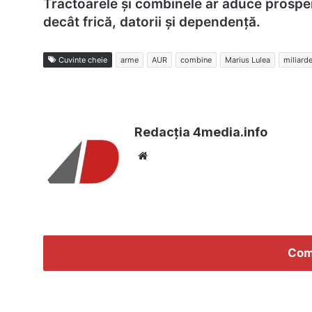
Tractoarele și combinele ar aduce prospe
decât frică, datorii și dependență.
Cuvinte cheie
arme
AUR
combine
Marius Lulea
miliard
Redacția 4media.info
Website
Com