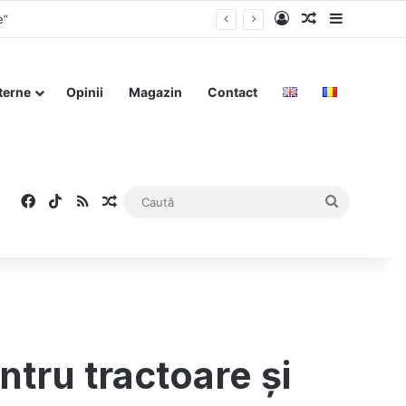
Log In
Articol aleat
Sidebar
terne
Opinii
Magazin
Contact
Facebook
TikTok
RSS
Articol aleatoriu
Caută
tru tractoare și