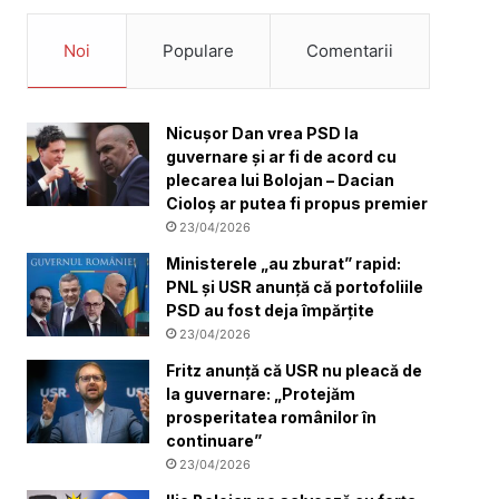
Noi
Populare
Comentarii
Nicuşor Dan vrea PSD la
guvernare şi ar fi de acord cu
plecarea lui Bolojan – Dacian
Cioloș ar putea fi propus premier
23/04/2026
Ministerele „au zburat” rapid:
PNL și USR anunță că portofoliile
PSD au fost deja împărțite
23/04/2026
Fritz anunță că USR nu pleacă de
la guvernare: „Protejăm
prosperitatea românilor în
continuare”
23/04/2026