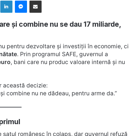
k
LinkedIn
Messenger
Distribuie prin mail
are și combine nu se dau 17 miliarde,
 pentru dezvoltare și investiții în economie, ci
nătate
. Prin programul SAFE, guvernul a
euro
, bani care nu produc valoare internă și nu
r această decizie:
 și combine nu ne dădeau, pentru arme da.”
 primul
 satul românesc în colaps, dar guvernul refuză