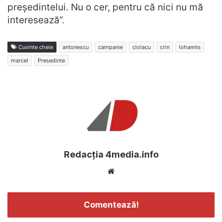
preşedintelui. Nu o cer, pentru că nici nu mă
interesează”.
Cuvinte cheie
antonescu
campanie
ciolacu
crin
Iohannis
marcel
Presedinte
Redacția 4media.info
Website
Comentează!