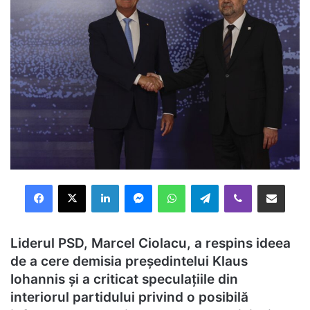
Facebook
X
LinkedIn
Messenger
WhatsApp
Telegram
Viber
Distribuie prin mail
Liderul PSD, Marcel Ciolacu, a respins ideea
de a cere demisia președintelui Klaus
Iohannis și a criticat speculațiile din
interiorul partidului privind o posibilă