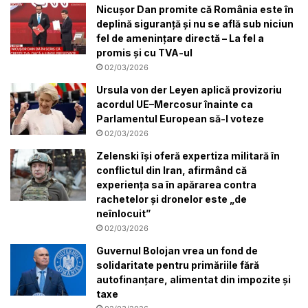
Nicușor Dan promite că România este în
deplină siguranță și nu se află sub niciun
fel de amenințare directă – La fel a
promis și cu TVA-ul
02/03/2026
Ursula von der Leyen aplică provizoriu
acordul UE–Mercosur înainte ca
Parlamentul European să-l voteze
02/03/2026
Zelenski își oferă expertiza militară în
conflictul din Iran, afirmând că
experiența sa în apărarea contra
rachetelor și dronelor este „de
neînlocuit”
02/03/2026
Guvernul Bolojan vrea un fond de
solidaritate pentru primăriile fără
autofinanțare, alimentat din impozite și
taxe