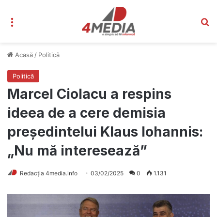
Meniu
C
Acasă
/
Politică
Politică
Marcel Ciolacu a respins
ideea de a cere demisia
președintelui Klaus Iohannis:
„Nu mă interesează”
Redacția 4media.info
03/02/2025
0
1.131