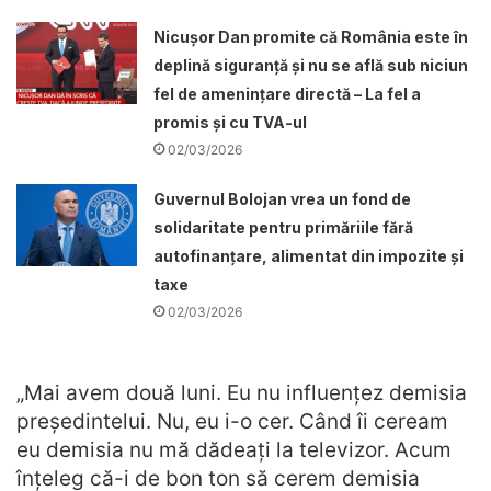
Nicușor Dan promite că România este în
deplină siguranță și nu se află sub niciun
fel de amenințare directă – La fel a
promis și cu TVA-ul
02/03/2026
Guvernul Bolojan vrea un fond de
solidaritate pentru primăriile fără
autofinanțare, alimentat din impozite și
taxe
02/03/2026
„Mai avem două luni. Eu nu influenţez demisia
preşedintelui. Nu, eu i-o cer. Când îi ceream
eu demisia nu mă dădeaţi la televizor. Acum
înţeleg că-i de bon ton să cerem demisia