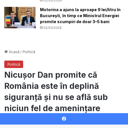
02/03/2026
Motorina a ajuns la aproape 9 lei/litru în
București, în timp ce Ministrul Energiei
promite scumpiri de doar 3–5 bani
02/03/2026
Facebook