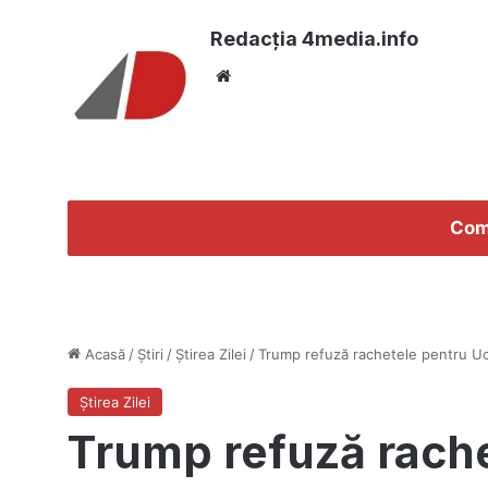
Redacția 4media.info
Website
Com