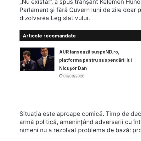
„Nu există!”, a spus tranșant Kelemen Hun
Parlament și fără Guvern luni de zile doar p
dizolvarea Legislativului.
Articole recomandate
AUR lansează suspeND.ro,
platforma pentru suspendării lui
Nicușor Dan
06/08/2026
Situația este aproape comică. Timp de decen
armă politică, amenințând adversarii cu în
nimeni nu a rezolvat problema de bază: pr