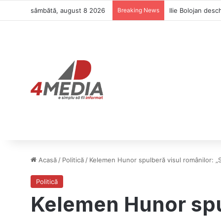
sâmbătă, august 8 2026
Breaking News
Ilie Bolojan desc
Acasă
/
Politică
/
Kelemen Hunor spulberă visul românilor: „Sc
Politică
Kelemen Hunor spul