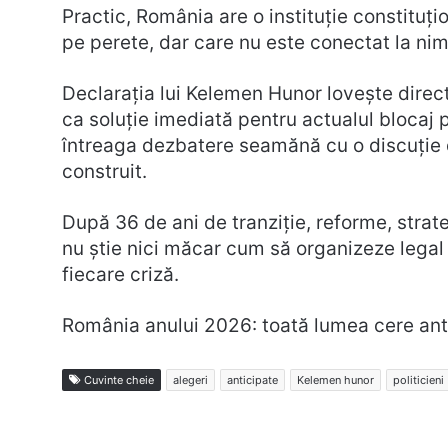
Practic, România are o instituție constitu
pe perete, dar care nu este conectat la nim
Declarația lui Kelemen Hunor lovește direct 
ca soluție imediată pentru actualul blocaj 
întreaga dezbatere seamănă cu o discuție 
construit.
După 36 de ani de tranziție, reforme, strate
nu știe nici măcar cum să organizeze legal 
fiecare criză.
România anului 2026: toată lumea cere anti
Cuvinte cheie
alegeri
anticipate
Kelemen hunor
politicieni