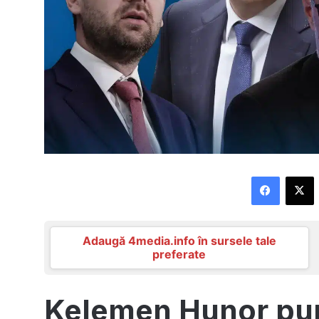
Faceboo
X
Adaugă 4media.info în sursele tale
preferate
Kelemen Hunor pun