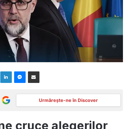
k
LinkedIn
Messenger
Distribuie prin mail
Urmărește-ne în Discover
e cruce alegerilor