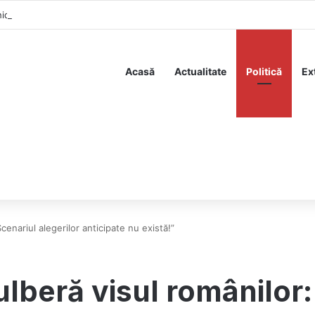
hide calea pentru tăieri de curent: statul se pregătește să rationeze ene
Acasă
Actualitate
Politică
Ex
enariul alegerilor anticipate nu există!”
beră visul românilor: