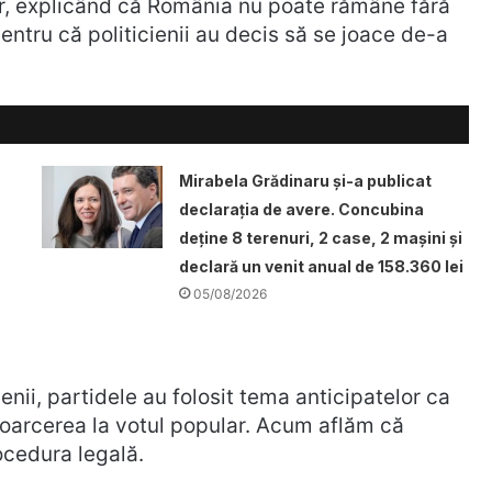
or, explicând că România nu poate rămâne fără
entru că politicienii au decis să se joace de-a
Mirabela Grădinaru și-a publicat
declarația de avere. Concubina
deține 8 terenuri, 2 case, 2 mașini și
declară un venit anual de 158.360 lei
05/08/2026
ii, partidele au folosit tema anticipatelor ca
toarcerea la votul popular. Acum aflăm că
ocedura legală.