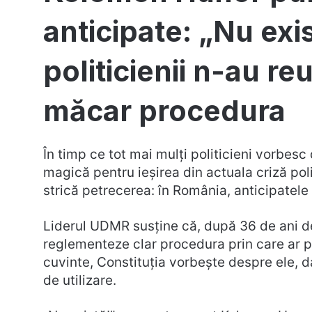
anticipate: „Nu exi
politicienii n-au reu
măcar procedura
În timp ce tot mai mulți politicieni vorbesc
magică pentru ieșirea din actuala criză pol
strică petrecerea: în România, anticipatele e
Liderul UDMR susține că, după 36 de ani de
reglementeze clar procedura prin care ar pu
cuvinte, Constituția vorbește despre ele, da
de utilizare.