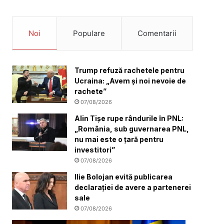
Noi
Populare
Comentarii
Trump refuză rachetele pentru
Ucraina: „Avem și noi nevoie de
rachete”
07/08/2026
Alin Tișe rupe rândurile în PNL:
„România, sub guvernarea PNL,
nu mai este o țară pentru
investitori”
07/08/2026
Ilie Bolojan evită publicarea
declarației de avere a partenerei
sale
07/08/2026