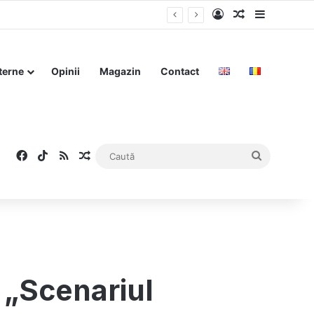
Log In
Articol aleat
Sidebar
rgia
terne
Opinii
Magazin
Contact
Facebook
TikTok
RSS
Articol aleatoriu
Caută
 „Scenariul