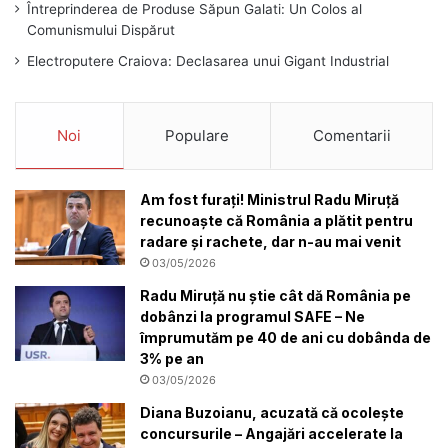
Întreprinderea de Produse Săpun Galati: Un Colos al
Comunismului Dispărut
Electroputere Craiova: Declasarea unui Gigant Industrial
Noi
Populare
Comentarii
Am fost furați! Ministrul Radu Miruță
recunoaște că România a plătit pentru
radare și rachete, dar n-au mai venit
03/05/2026
Radu Miruță nu știe cât dă România pe
dobânzi la programul SAFE – Ne
împrumutăm pe 40 de ani cu dobânda de
3% pe an
03/05/2026
Diana Buzoianu, acuzată că ocolește
concursurile – Angajări accelerate la