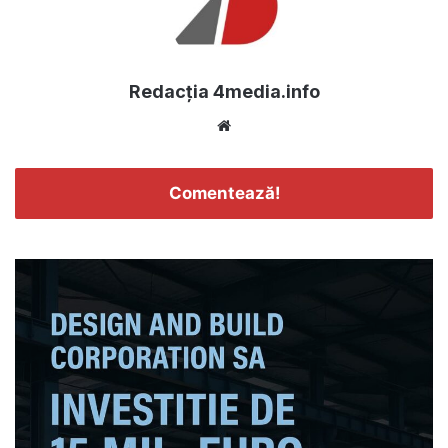
Redacția 4media.info
Website
Comentează!