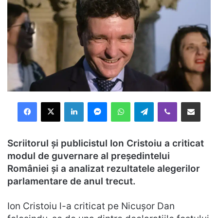
Facebook
X
LinkedIn
Messenger
WhatsApp
Telegram
Viber
Distribuie prin mail
Scriitorul și publicistul Ion Cristoiu a criticat
modul de guvernare al președintelui
României și a analizat rezultatele alegerilor
parlamentare de anul trecut.
Ion Cristoiu l-a criticat pe Nicușor Dan