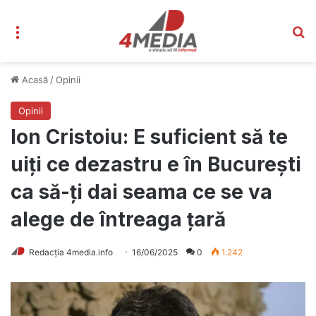
Meniu
C
Acasă
/
Opinii
Opinii
Ion Cristoiu: E suficient să te
uiţi ce dezastru e în Bucureşti
ca să-ţi dai seama ce se va
alege de întreaga ţară
Redacția 4media.info
16/06/2025
0
1.242