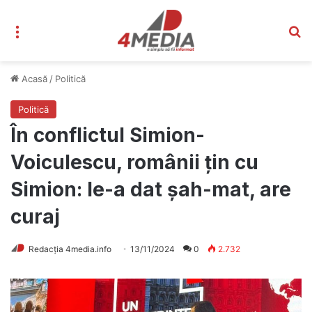
Meniu
C
Acasă
/
Politică
Politică
În conflictul Simion-
Voiculescu, românii țin cu
Simion: le-a dat șah-mat, are
curaj
Redacția 4media.info
13/11/2024
0
2.732