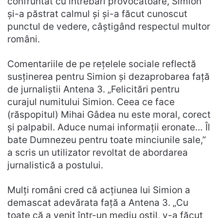
confruntat cu întrebări provocatoare, Simion
și-a păstrat calmul și și-a făcut cunoscut
punctul de vedere, câștigând respectul multor
români.
Comentariile de pe rețelele sociale reflectă
susținerea pentru Simion și dezaprobarea față
de jurnaliștii Antena 3. „Felicitări pentru
curajul numitului Simion. Ceea ce face
(răspopitul) Mihai Gâdea nu este moral, corect
și palpabil. Aduce numai informații eronate… Îl
bate Dumnezeu pentru toate minciunile sale,”
a scris un utilizator revoltat de abordarea
jurnalistică a postului.
Mulți români cred că acțiunea lui Simion a
demascat adevărata față a Antena 3. „Cu
toate că a venit într-un mediu ostil, v-a făcut