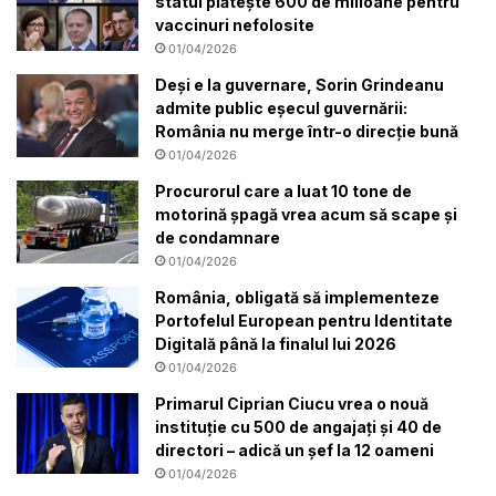
statul plătește 600 de milioane pentru
vaccinuri nefolosite
01/04/2026
Deși e la guvernare, Sorin Grindeanu
admite public eșecul guvernării:
România nu merge într-o direcție bună
01/04/2026
Procurorul care a luat 10 tone de
motorină șpagă vrea acum să scape și
de condamnare
01/04/2026
România, obligată să implementeze
Portofelul European pentru Identitate
Digitală până la finalul lui 2026
01/04/2026
Primarul Ciprian Ciucu vrea o nouă
instituție cu 500 de angajați și 40 de
directori – adică un șef la 12 oameni
01/04/2026