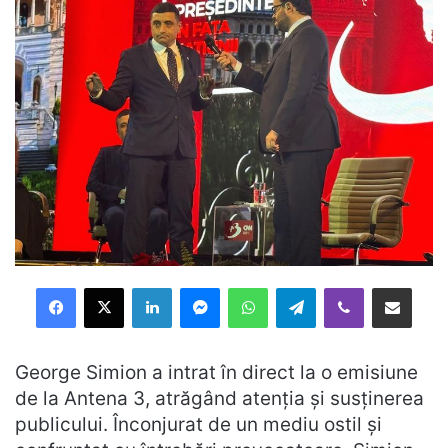
Facebook
X
LinkedIn
Messenger
WhatsApp
Telegram
Viber
Distribuie prin mail
George Simion a intrat în direct la o emisiune
de la Antena 3, atrăgând atenția și susținerea
publicului. Înconjurat de un mediu ostil și