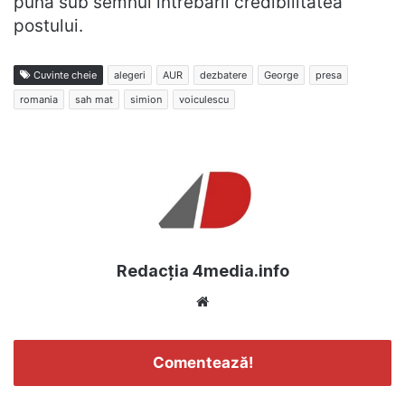
pună sub semnul întrebării credibilitatea
postului.
Cuvinte cheie
alegeri
AUR
dezbatere
George
presa
romania
sah mat
simion
voiculescu
Redacția 4media.info
Website
Comentează!