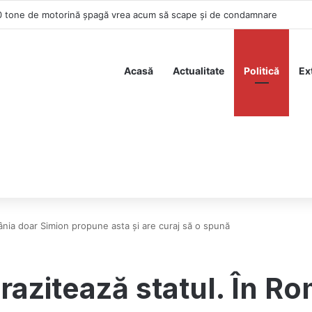
lementeze Portofelul European pentru Identitate Digitală până la finalul
Acasă
Actualitate
Politică
Ex
ânia doar Simion propune asta și are curaj să o spună
razitează statul. În R