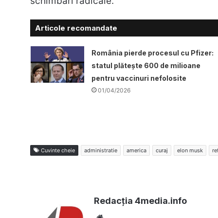
schimbări radicale.
Articole recomandate
România pierde procesul cu Pfizer:
statul plătește 600 de milioane
pentru vaccinuri nefolosite
01/04/2026
Cuvinte cheie
administratie
america
curaj
elon musk
re
Redacția 4media.info
Website