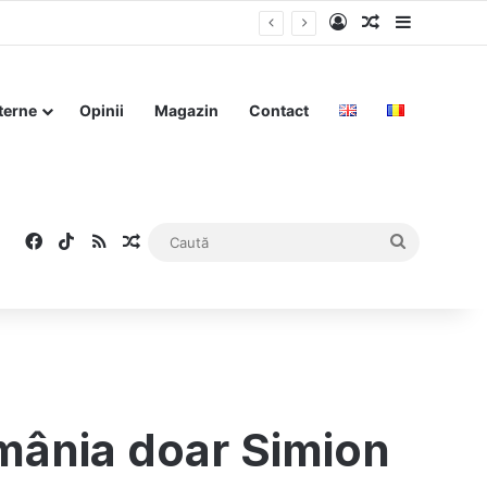
Log In
Articol aleat
Sidebar
 lui 2026
terne
Opinii
Magazin
Contact
Facebook
TikTok
RSS
Articol aleatoriu
Caută
omânia doar Simion