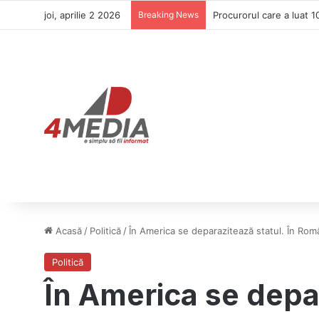
joi, aprilie 2 2026
Breaking News
România, obligată să imp
Acasă
/
Politică
/
În America se deparazitează statul. În Rom
Politică
În America se depa