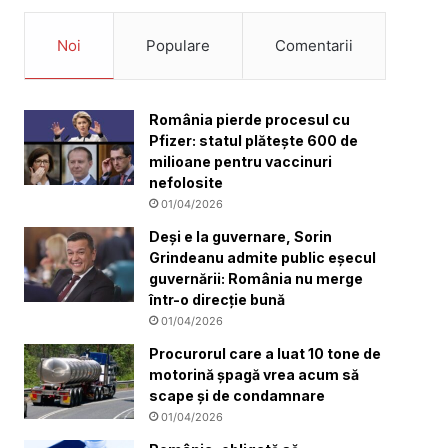
Noi
Populare
Comentarii
România pierde procesul cu
Pfizer: statul plătește 600 de
milioane pentru vaccinuri
nefolosite
01/04/2026
Deși e la guvernare, Sorin
Grindeanu admite public eșecul
guvernării: România nu merge
într-o direcție bună
01/04/2026
Procurorul care a luat 10 tone de
motorină șpagă vrea acum să
scape și de condamnare
01/04/2026