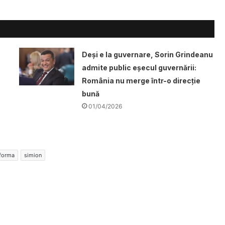
Deși e la guvernare, Sorin Grindeanu
admite public eșecul guvernării:
România nu merge într-o direcție
bună
01/04/2026
forma
simion