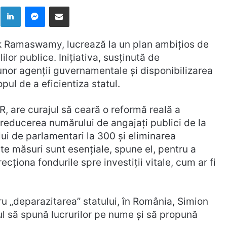
k
LinkedIn
Messenger
Distribuie prin mail
vek Ramaswamy, lucrează la un plan ambițios de
ilor publice. Inițiativa, susținută de
unor agenții guvernamentale și disponibilizarea
pul de a eficientiza statul.
, are curajul să ceară o reformă reală a
 reducerea numărului de angajați publici de la
ui de parlamentari la 300 și eliminarea
ste măsuri sunt esențiale, spune el, pentru a
cționa fondurile spre investiții vitale, cum ar fi
u „deparazitarea” statului, în România, Simion
jul să spună lucrurilor pe nume și să propună