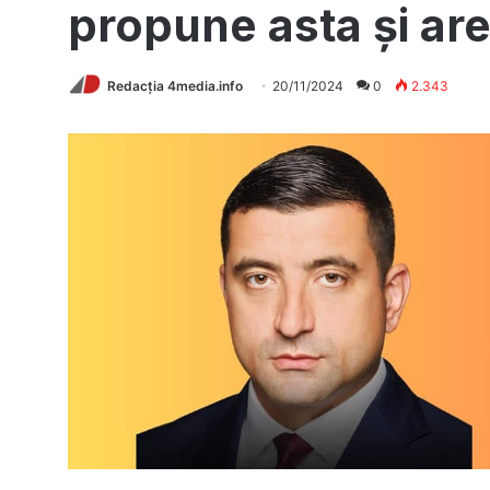
propune asta și are
Redacția 4media.info
20/11/2024
0
2.343