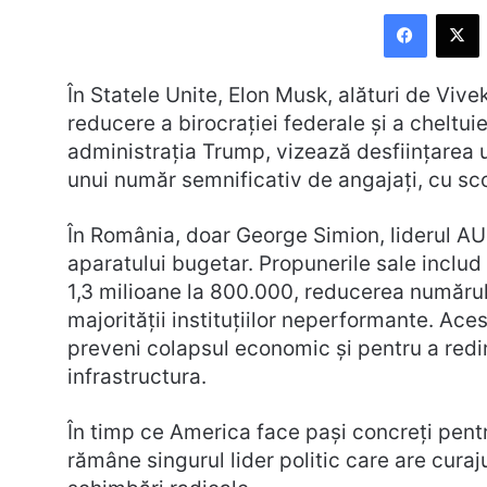
Faceboo
X
În Statele Unite, Elon Musk, alături de Vi
reducere a birocrației federale și a cheltuiel
administrația Trump, vizează desființarea 
unui număr semnificativ de angajați, cu sco
În România, doar George Simion, liderul AUR
aparatului bugetar. Propunerile sale includ
1,3 milioane la 800.000, reducerea numărul
majorității instituțiilor neperformante. Ace
preveni colapsul economic și pentru a redire
infrastructura.
În timp ce America face pași concreți pentr
rămâne singurul lider politic care are cura