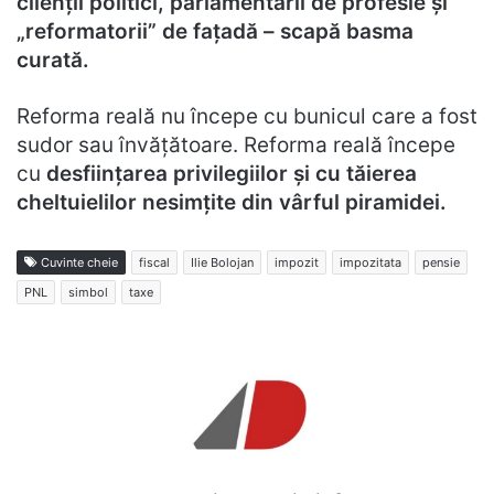
clienții politici, parlamentarii de profesie și
„reformatorii” de fațadă – scapă basma
curată.
Reforma reală nu începe cu bunicul care a fost
sudor sau învățătoare. Reforma reală începe
cu
desființarea privilegiilor și cu tăierea
cheltuielilor nesimțite din vârful piramidei.
Cuvinte cheie
fiscal
Ilie Bolojan
impozit
impozitata
pensie
PNL
simbol
taxe