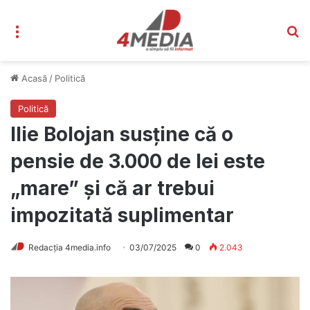
Meniu
C
Acasă
/
Politică
Politică
Ilie Bolojan susține că o
pensie de 3.000 de lei este
„mare” și că ar trebui
impozitată suplimentar
Redacția 4media.info
03/07/2025
0
2.043