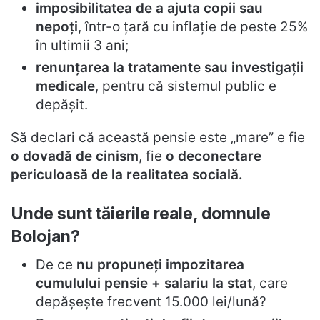
imposibilitatea de a ajuta copii sau
nepoți
, într-o țară cu inflație de peste 25%
în ultimii 3 ani;
renunțarea la tratamente sau investigații
medicale
, pentru că sistemul public e
depășit.
Să declari că această pensie este „mare” e fie
o dovadă de cinism
, fie
o deconectare
periculoasă de la realitatea socială.
Unde sunt tăierile reale, domnule
Bolojan?
De ce
nu propuneți impozitarea
cumulului pensie + salariu la stat
, care
depășește frecvent 15.000 lei/lună?