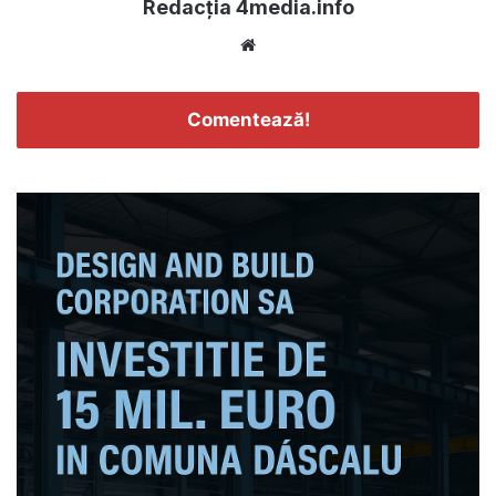
Redacția 4media.info
Website
Comentează!