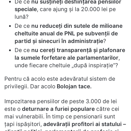
De ce
nu susțineți desființarea pensiilor
speciale
, care ajung și la 20.000 lei pe
lună?
De ce
nu reduceți din sutele de milioane
cheltuite anual de PNL pe subvenții de
partid și sinecuri în administrație
?
De ce
nu cereți transparență și plafonare
la sumele forfetare ale parlamentarilor
,
unde fiecare cheltuie „după inspirație”?
Pentru că acolo este adevăratul sistem de
privilegii. Dar acolo
Bolojan tace.
Impozitarea pensiilor de peste 3.000 de lei
este o
deturnare a furiei populare
către cei
mai vulnerabili. În timp ce pensionarii sunt
țapi ispășitori,
adevărații profitori ai statului –