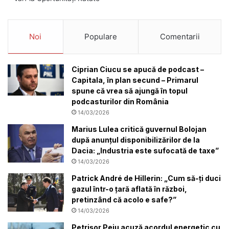
Noi
Populare
Comentarii
Ciprian Ciucu se apucă de podcast –
Capitala, în plan secund – Primarul
spune că vrea să ajungă în topul
podcasturilor din România
14/03/2026
Marius Lulea critică guvernul Bolojan
după anunțul disponibilizărilor de la
Dacia: „Industria este sufocată de taxe”
14/03/2026
Patrick André de Hillerin: „Cum să-ți duci
gazul într-o țară aflată în război,
pretinzând că acolo e safe?”
14/03/2026
Petrișor Peiu acuză acordul energetic cu