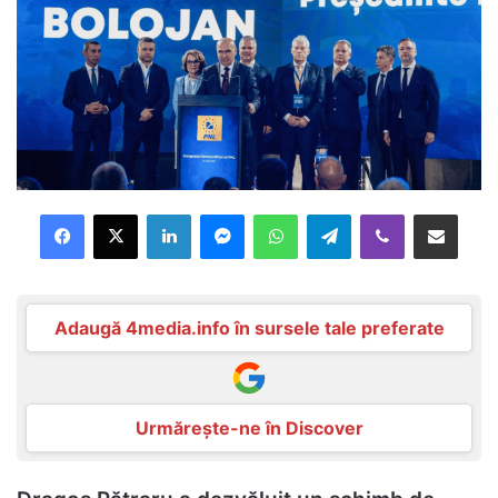
Facebook
X
LinkedIn
Messenger
WhatsApp
Telegram
Viber
Distribuie prin mail
Adaugă 4media.info în sursele tale preferate
Urmărește-ne în Discover