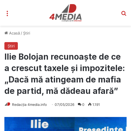
Meniu
C
Acasă
/
Știri
Știri
Ilie Bolojan recunoaște de ce
a crescut taxele și impozitele:
„Dacă mă atingeam de mafia
de partid, mă dădeau afară”
Redacția 4media.info
07/05/2026
0
1.191