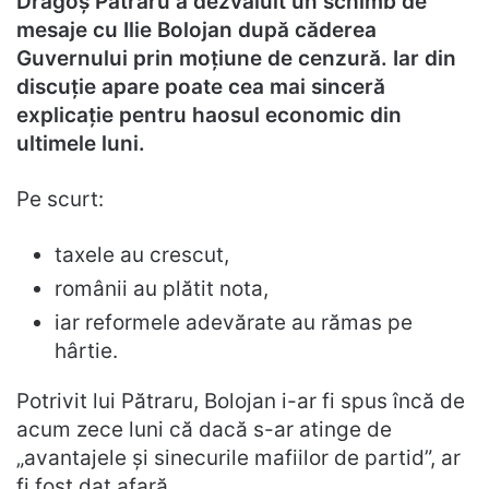
Dragoș Pătraru a dezvăluit un schimb de
mesaje cu Ilie Bolojan după căderea
Guvernului prin moțiune de cenzură. Iar din
discuție apare poate cea mai sinceră
explicație pentru haosul economic din
ultimele luni.
Pe scurt:
taxele au crescut,
românii au plătit nota,
iar reformele adevărate au rămas pe
hârtie.
Potrivit lui Pătraru, Bolojan i-ar fi spus încă de
acum zece luni că dacă s-ar atinge de
„avantajele și sinecurile mafiilor de partid”, ar
fi fost dat afară.