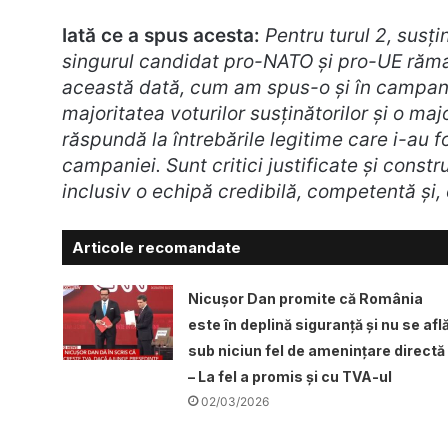
Iată ce a spus acesta:
Pentru turul 2, sus
singurul candidat pro-NATO și pro-UE răma
această dată, cum am spus-o și în campania
majoritatea voturilor susținătorilor și o ma
răspundă la întrebările legitime care i-au 
campaniei. Sunt critici justificate și const
inclusiv o echipă credibilă, competentă și,
Articole recomandate
Nicușor Dan promite că România
este în deplină siguranță și nu se afl
sub niciun fel de amenințare directă
– La fel a promis și cu TVA-ul
02/03/2026