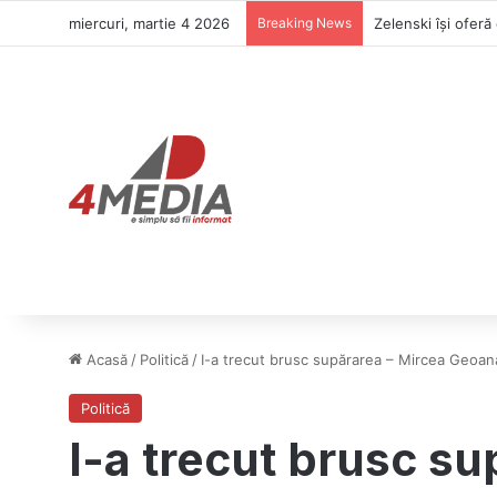
miercuri, martie 4 2026
Breaking News
Acasă
/
Politică
/
I-a trecut brusc supărarea – Mircea Geoană
Politică
I-a trecut brusc s