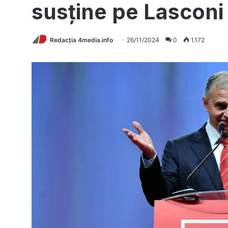
susține pe Lasconi 
Redacția 4media.info
26/11/2024
0
1.172