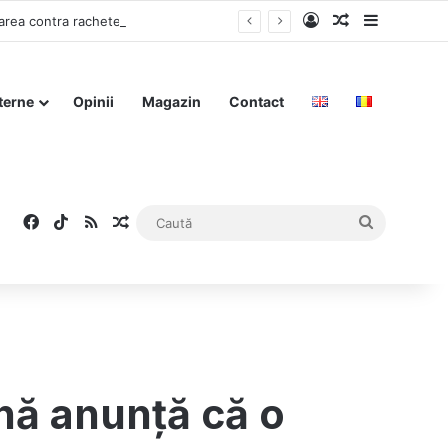
Log In
Articol aleat
Sidebar
Zelenski își oferă expertiza militară în conflictul din Iran, afirmând că experiența sa în apărarea contra rachetelor și dronelor este „de neînlocuit”
terne
Opinii
Magazin
Contact
Facebook
TikTok
RSS
Articol aleatoriu
Caută
nă anunță că o