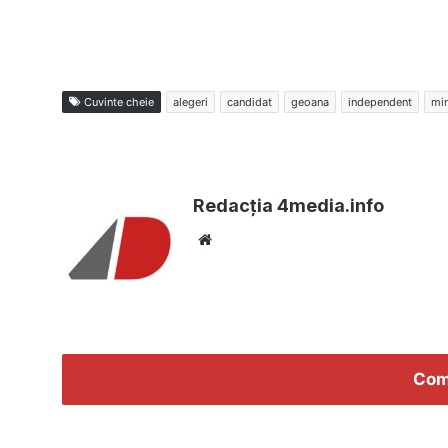
Cuvinte cheie
alegeri
candidat
geoana
independent
mi
Redacția 4media.info
Website
Com