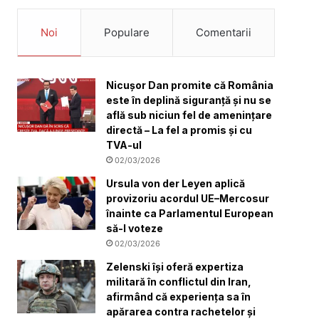
Noi
Populare
Comentarii
Nicușor Dan promite că România
este în deplină siguranță și nu se
află sub niciun fel de amenințare
directă – La fel a promis și cu
TVA-ul
02/03/2026
Ursula von der Leyen aplică
provizoriu acordul UE–Mercosur
înainte ca Parlamentul European
să-l voteze
02/03/2026
Zelenski își oferă expertiza
militară în conflictul din Iran,
afirmând că experiența sa în
apărarea contra rachetelor și