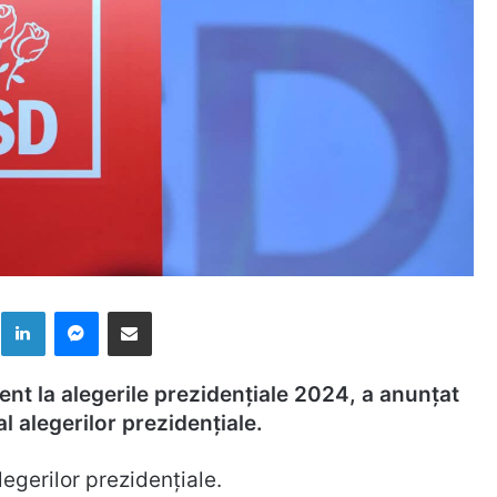
k
LinkedIn
Messenger
Distribuie prin mail
t la alegerile prezidențiale 2024, a anunțat
al alegerilor prezidențiale.
legerilor prezidențiale.