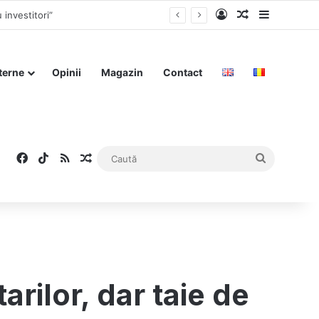
Log In
Articol aleat
Sidebar
terne
Opinii
Magazin
Contact
Facebook
TikTok
RSS
Articol aleatoriu
Caută
rilor, dar taie de