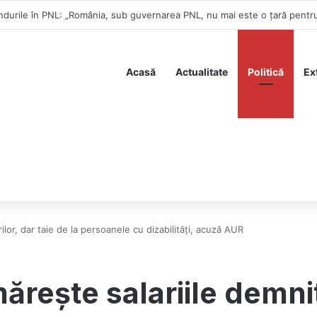
ă publicarea declarației de avere a partenerei sale
Acasă
Actualitate
Politică
Ex
lor, dar taie de la persoanele cu dizabilități, acuză AUR
rește salariile demnita