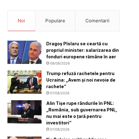
Noi
Populare
Comentarii
Dragoș Pîslaru se ceartă cu
propriul minister: salarizarea din
fonduri europene rămâne în aer
08/08/2026
Trump refuză rachetele pentru
Ucraina: „Avem și noi nevoie de
rachete”
07/08/2026
Alin Tișe rupe rândurile în PNL:
„România, sub guvernarea PNL,
nu mai este o țară pentru
investitori”
07/08/2026