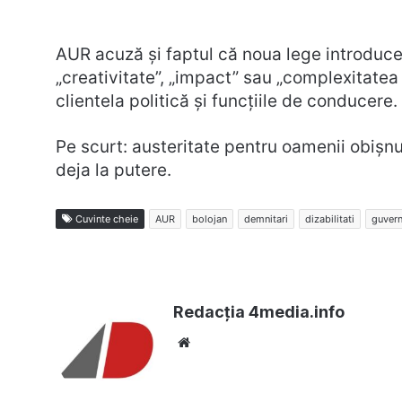
AUR acuză și faptul că noua lege introduce
„creativitate”, „impact” sau „complexitatea s
clientela politică și funcțiile de conducere.
Pe scurt: austeritate pentru oamenii obișnuiț
deja la putere.
Cuvinte cheie
AUR
bolojan
demnitari
dizabilitati
guver
Redacția 4media.info
Website