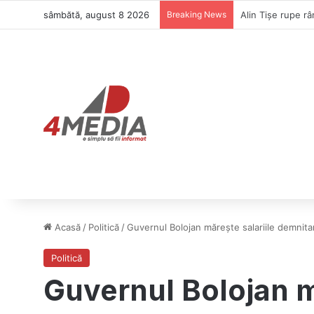
sâmbătă, august 8 2026
Breaking News
Ilie Bolojan evit
Acasă
/
Politică
/
Guvernul Bolojan mărește salariile demnitari
Politică
Guvernul Bolojan mă