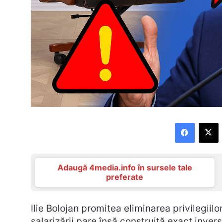
Faceboo
X
Adaugă 4media.info în sursele tale
preferate
Ilie Bolojan promitea eliminarea privilegiilo
salarizării pare însă construită exact inver