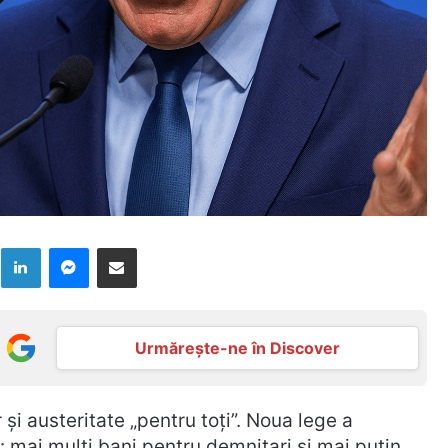
k
LinkedIn
Messenger
Distribuie prin mail
Urmărește-ne în Discover
r și austeritate „pentru toți”. Noua lege a
s: mai mulți bani pentru demnitari și mai puțin