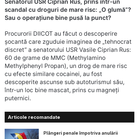
Senatorul USR Ciprian Rus, prins într-un
scandal cu droguri de mare risc: „O glumă”?
Sau o operațiune bine pusă la punct?
Procurorii DIICOT au făcut o descoperire
șocantă care zguduie imaginea de „tehnocrat
discret” a senatorului USR Vasile Ciprian Rus:
60 de grame de MMC (Methylamino
Methylphenyl Propan), un drog de mare risc
cu efecte similare cocainei, au fost
descoperite ascunse sub autoturismul său,
într-un loc bine mascat, prins cu magneți
puternici.
Articole recomandate
Plângeri penale împotriva anulării