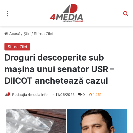
Meniu
C
Acasă
/
Știri
/
Știrea Zilei
Știrea Zilei
Droguri descoperite sub
mașina unui senator USR –
DIICOT anchetează cazul
Redacția 4media.info
11/06/2025
0
1.451