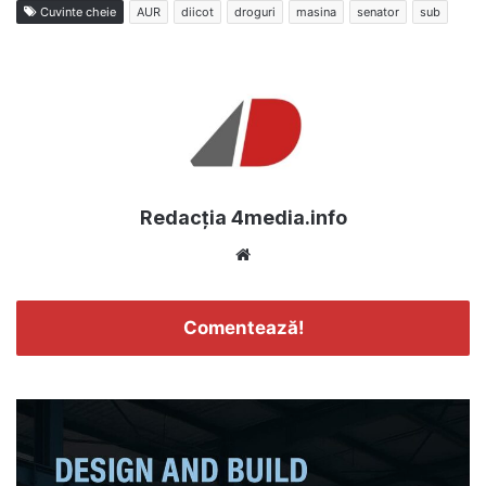
Cuvinte cheie
AUR
diicot
droguri
masina
senator
sub
Redacția 4media.info
Website
Comentează!