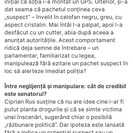
inițial că soția i-a montat un GPS. Ulterior, și-a
dat seama că pachetul conținea ceva
„suspect” – învelit în celofan negru, greu, cu
aspect cristalin. Mai întâi l-a palpat, apoi l-a
desfăcut cu un cutter, abia după aceea a
anunțat autoritățile. Acest comportament
ridică deja semne de întrebare – un
parlamentar, familiarizat cu legea,
manipulează fără ezitare un pachet suspect în
loc să alerteze imediat poliția?
Între neglijență și manipulare: cât de credibil
este senatorul?
Ciprian Rus susține că nu are idee cine i-ar fi
putut planta drogurile și că se simte victima
unei înscenări, sugerând chiar o posibilă
„răzbunare politică”. Dar ipoteza este lansată
fără a indica un potențial suspect sau un