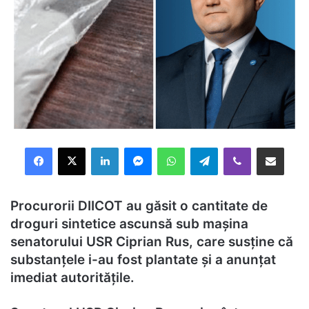
Facebook
X
LinkedIn
Messenger
WhatsApp
Telegram
Viber
Distribuie prin mail
Procurorii DIICOT au găsit o cantitate de
droguri sintetice ascunsă sub mașina
senatorului USR Ciprian Rus, care susține că
substanțele i-au fost plantate și a anunțat
imediat autoritățile.