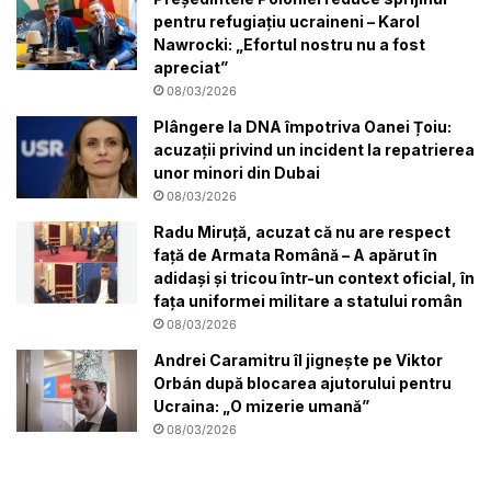
pentru refugiațiu ucraineni – Karol
Nawrocki: „Efortul nostru nu a fost
apreciat”
08/03/2026
Plângere la DNA împotriva Oanei Țoiu:
acuzații privind un incident la repatrierea
unor minori din Dubai
08/03/2026
Radu Miruță, acuzat că nu are respect
față de Armata Română – A apărut în
adidași și tricou într-un context oficial, în
fața uniformei militare a statului român
08/03/2026
Andrei Caramitru îl jignește pe Viktor
Orbán după blocarea ajutorului pentru
Ucraina: „O mizerie umană”
08/03/2026