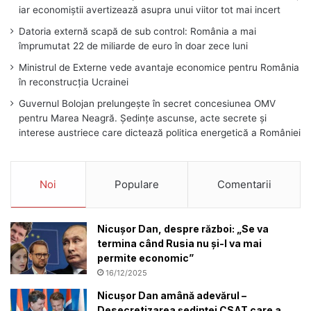
iar economiștii avertizează asupra unui viitor tot mai incert
Datoria externă scapă de sub control: România a mai
împrumutat 22 de miliarde de euro în doar zece luni
Ministrul de Externe vede avantaje economice pentru România
în reconstrucția Ucrainei
Guvernul Bolojan prelungește în secret concesiunea OMV
pentru Marea Neagră. Ședințe ascunse, acte secrete și
interese austriece care dictează politica energetică a României
Noi
Populare
Comentarii
Nicușor Dan, despre război: „Se va
termina când Rusia nu și-l va mai
permite economic”
16/12/2025
Nicușor Dan amână adevărul –
Desecretizarea ședinței CSAT care a