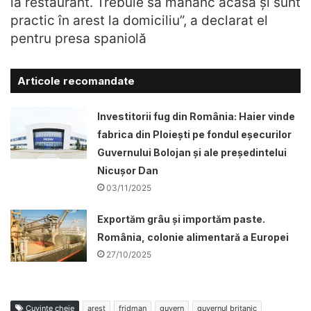
la restaurant. Trebuie să mănânc acasă și sunt
practic în arest la domiciliu”, a declarat el
pentru presa spaniolă
Articole recomandate
Investitorii fug din România: Haier vinde
fabrica din Ploiești pe fondul eșecurilor
Guvernului Bolojan și ale președintelui
Nicușor Dan
03/11/2025
Exportăm grâu și importăm paste.
România, colonie alimentară a Europei
27/10/2025
Cuvinte cheie
arest
fridman
guvern
guvernul britanic