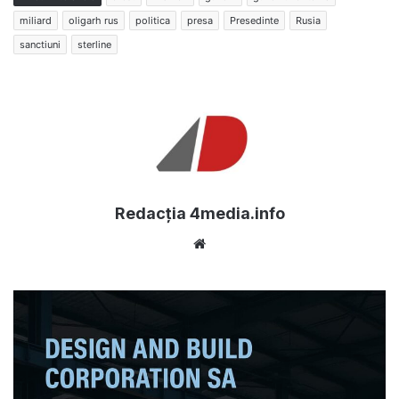
miliard
oligarh rus
politica
presa
Presedinte
Rusia
sanctiuni
sterline
Redacția 4media.info
Website