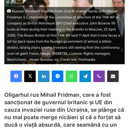
Russian President Vladimir Putin (2nd R) shakes hands with Mikhail
Friedman (L), chairman of the committee of directors of the TNK-BP oil
company as British Petroleum (BP) Chief executive John Browne (R)
looks at them during their meeting in the Kremlin in Moscow, 22 April
2005. The Russo-British oil firm TNK-BP said 11 April that it now faces a
bill for back taxes from the Russian government of almost a billion
dollars, raising jitters among investors still reeling from the controversy
over oil giant Yukos.,Image: 16588786, License: Rights-managed,
Restrictions: , Model Release: no, Credit line: Profimedia
Facebook
X
LinkedIn
Messenger
WhatsApp
Telegram
Viber
Distribuie prin mail
Oligarhul rus Mihail Fridman, care a fost
sancționat de guvernul britanic și UE din
cauza invaziei ruse din Ucraina, se plânge că
nu mai poate merge nicăieri și că e forțat să
ducă o viață absurdă, care seamănă cu un