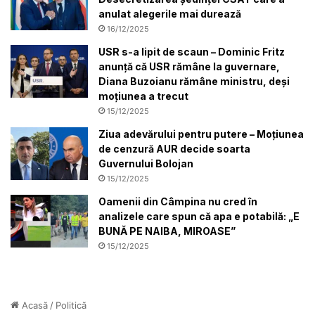
anulat alegerile mai durează
16/12/2025
USR s-a lipit de scaun – Dominic Fritz
anunță că USR rămâne la guvernare,
Diana Buzoianu rămâne ministru, deși
moțiunea a trecut
15/12/2025
Ziua adevărului pentru putere – Moțiunea
de cenzură AUR decide soarta
Guvernului Bolojan
15/12/2025
Oamenii din Câmpina nu cred în
analizele care spun că apa e potabilă: „E
BUNĂ PE NAIBA, MIROASE”
15/12/2025