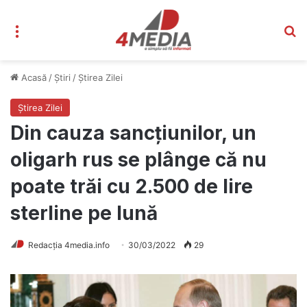
Meniu
C
Acasă
/
Știri
/
Știrea Zilei
Știrea Zilei
Din cauza sancțiunilor, un
oligarh rus se plânge că nu
poate trăi cu 2.500 de lire
sterline pe lună
Redacția 4media.info
30/03/2022
29